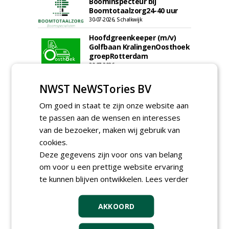
Boominspecteur bij
Boomtotaalzorg24-40 uur
30-07-2026, Schalkwijk
Hoofdgreenkeeper (m/v)
Golfbaan KralingenOosthoek
groepRotterdam
30-07-2026
meer Groene Banen
NWST NeWSTories BV
Om goed in staat te zijn onze website aan
te passen aan de wensen en interesses
van de bezoeker, maken wij gebruik van
cookies.
Deze gegevens zijn voor ons van belang
om voor u een prettige website ervaring
GREEN OUTLET
te kunnen blijven ontwikkelen.
Lees verder
Iedereen kan gratis kleine advertenties
plaatsen via zijn eigen account.
AKKOORD
Plaats een gratis advertentie