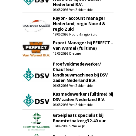
Nederland B.V.
06-08-2026, Ven Zelderheide
Rayon- account manager
Nederland; regio Noord &
regio Zuid
18-06-2026, Noord & regio Zuid
Export Manager bij PERFECT -
Van Wamel (fulltime)
12-06-2026, Dreumel
Proefveldmedewerker/
Chauffeur
landbouwmachines bij DSV
zaden Nederland B.V.
06-08-2026, Ven-Zelderheide
Kasmedewerker (fulltime) bij
DSV zaden Nederland B.V.
06-08-2026, Ven-Zelderheide
Groeiplaats specialist bij
Boomtotaalzorg32-40 uur
30-07-2026, Schalkwijk