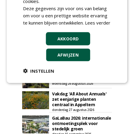
cookies.
Deze gegevens zijn voor ons van belang
AGENDA
om voor u een prettige website ervaring
Roadshow over
te kunnen blijven ontwikkelen.
Lees verder
GreentoColour en Heem in
Swalmen
woensdag 12 augustus 2026
AKKOORD
Menkehorst houdt
najaarsbeurs met aanbod
AFWIJZEN
van ruim 100 kwekers
maandag 24 augustus 2026
t/m donderdag 27 augustus 2026
INSTELLEN
Cursus laat zien hoe leifruit
past in moderne tuinen
woensdag 26 augustus 2026
Vakdag 'All About Annuals'
zet eenjarige planten
centraal in Appeltern
donderdag 27 augustus 2026
GaLaBau 2026: internationale
ontmoetingsplek voor
stedelijk groen