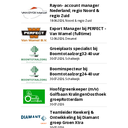
Rayon- account manager
Nederland; regio Noord &
regio Zuid
18-06-2026, Noord & regio Zuid
Export Manager bij PERFECT -
Van Wamel (fulltime)
12-06-2026, Dreumel
Groeiplaats specialist bij
Boomtotaalzorg32-40 uur
30-07-2026, Schalkwijk
Boominspecteur bij
Boomtotaalzorg24-40 uur
30-07-2026, Schalkwijk
Hoofdgreenkeeper (m/v)
Golfbaan KralingenOosthoek
groepRotterdam
30-07-2026
Teamleider Kwekerij &
Ontwikkeling bij Diamant
groep Groen Xtra
30-07-2026