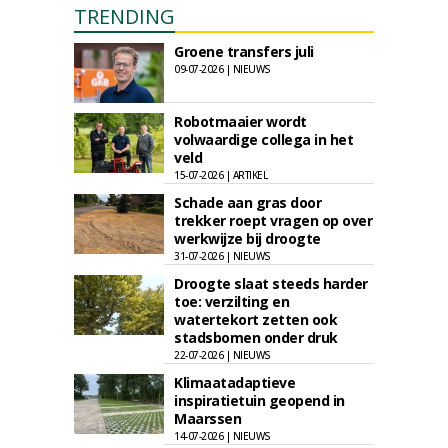
TRENDING
Groene transfers juli
09-07-2026 | NIEUWS
Robotmaaier wordt
volwaardige collega in het
veld
15-07-2026 | ARTIKEL
Schade aan gras door
trekker roept vragen op over
werkwijze bij droogte
31-07-2026 | NIEUWS
Droogte slaat steeds harder
toe: verzilting en
watertekort zetten ook
stadsbomen onder druk
22-07-2026 | NIEUWS
Klimaatadaptieve
inspiratietuin geopend in
Maarssen
14-07-2026 | NIEUWS