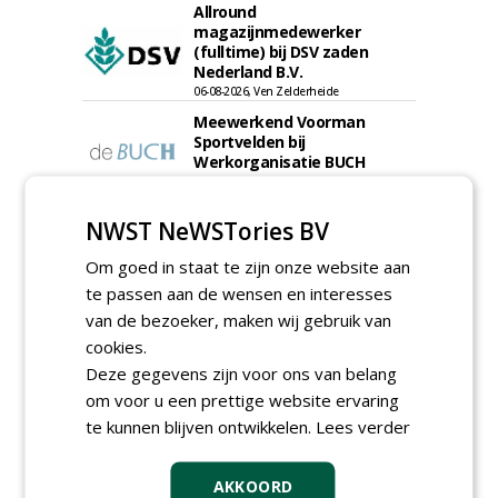
Allround
magazijnmedewerker
(fulltime) bij DSV zaden
Nederland B.V.
06-08-2026, Ven Zelderheide
Meewerkend Voorman
Sportvelden bij
Werkorganisatie BUCH
09-07-2026, Castricum en Uitgeest
Rayon- account manager
NWST NeWSTories BV
Nederland; regio Noord &
regio Zuid
Om goed in staat te zijn onze website aan
18-06-2026, Noord & regio Zuid
te passen aan de wensen en interesses
Export Manager bij PERFECT -
van de bezoeker, maken wij gebruik van
Van Wamel (fulltime)
12-06-2026, Dreumel
cookies.
Deze gegevens zijn voor ons van belang
Proefveldmedewerker/
om voor u een prettige website ervaring
Chauffeur
landbouwmachines bij DSV
te kunnen blijven ontwikkelen.
Lees verder
zaden Nederland B.V.
06-08-2026, Ven-Zelderheide
AKKOORD
Kasmedewerker (fulltime) bij