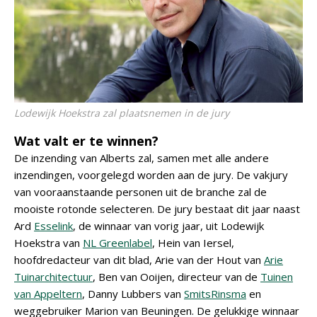
Lodewijk Hoekstra zal plaatsnemen in de jury
Wat valt er te winnen?
De inzending van Alberts zal, samen met alle andere
inzendingen, voorgelegd worden aan de jury. De vakjury
van vooraanstaande personen uit de branche zal de
mooiste rotonde selecteren. De jury bestaat dit jaar naast
Ard
Esselink
, de winnaar van vorig jaar, uit Lodewijk
Hoekstra van
NL Greenlabel
, Hein van Iersel,
hoofdredacteur van dit blad, Arie van der Hout van
Arie
Tuinarchitectuur
, Ben van Ooijen, directeur van de
Tuinen
van Appeltern
, Danny Lubbers van
SmitsRinsma
en
weggebruiker Marion van Beuningen. De gelukkige winnaar