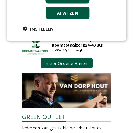
DSV zaden Nederland B.V.
06-08-2026, Ven-Zelderheide
AFWIJZEN
Groeiplaats specialist bij
Boomtotaalzorg32-40 uur
INSTELLEN
30-07-2026, Schalkwijk
Boominspecteur bij
Boomtotaalzorg24-40 uur
30-07-2026, Schalkwijk
meer Groene Banen
GREEN OUTLET
Iedereen kan gratis kleine advertenties