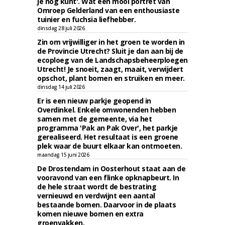
je nog kunt'. Wat een mooi portret van
Omroep Gelderland van een enthousiaste
tuinier en fuchsia liefhebber.
dinsdag 28 juli 2026
Zin om vrijwilliger in het groen te worden in
de Provincie Utrecht? Sluit je dan aan bij de
ecoploeg van de Landschapsbeheerploegen
Utrecht! Je snoeit, zaagt, maait, verwijdert
opschot, plant bomen en struiken en meer.
dinsdag 14 juli 2026
Er is een nieuw parkje geopend in
Overdinkel. Enkele omwonenden hebben
samen met de gemeente, via het
programma 'Pak an Pak Over', het parkje
gerealiseerd. Het resultaat is een groene
plek waar de buurt elkaar kan ontmoeten.
maandag 15 juni 2026
De Drostendam in Oosterhout staat aan de
vooravond van een flinke opknapbeurt. In
de hele straat wordt de bestrating
vernieuwd en verdwijnt een aantal
bestaande bomen. Daarvoor in de plaats
komen nieuwe bomen en extra
groenvakken.