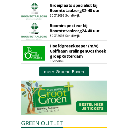
Groeiplaats specialist bij
Boomtotaalzorg32-40 uur
30-07-2026, Schalkwijk
Boominspecteur bij
Boomtotaalzorg24-40 uur
30-07-2026, Schalkwijk
Hoofdgreenkeeper (m/v)
Golfbaan KralingenOosthoek
groepRotterdam
30-07-2026
meer Groene Banen
GREEN OUTLET