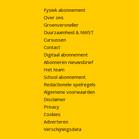
Fysiek abonnement
Over ons
Groenversneller
Duurzaamheid & NWST
Cursussen
Contact
Digitaal abonnement
Abonneren nieuwsbrief
Het team
School abonnement
Redactionele spelregels
Algemene voorwaarden
Disclaimer
Privacy
Cookies
Adverteren
Verschijningsdata