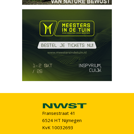
Fransestraat 41
6524 HT Nijmegen
KvK 10032693