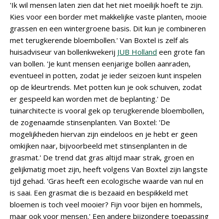
'Ik wil mensen laten zien dat het niet moeilijk hoeft te zijn.
Kies voor een border met makkelijke vaste planten, mooie
grassen en een wintergroene basis. Dit kun je combineren
met terugkerende bloembollen.' Van Boxtel is zelf als
huisadviseur van bollenkwekerij
JUB Holland
een grote fan
van bollen. 'Je kunt mensen eenjarige bollen aanraden,
eventueel in potten, zodat je ieder seizoen kunt inspelen
op de kleurtrends. Met potten kun je ook schuiven, zodat
er gespeeld kan worden met de beplanting.' De
tuinarchitecte is vooral gek op terugkerende bloembollen,
de zogenaamde stinsenplanten. Van Boxtel: 'De
mogelijkheden hiervan zijn eindeloos en je hebt er geen
omkijken naar, bijvoorbeeld met stinsenplanten in de
grasmat.' De trend dat gras altijd maar strak, groen en
gelijkmatig moet zijn, heeft volgens Van Boxtel zijn langste
tijd gehad. 'Gras heeft een ecologische waarde van nul en
is saai. Een grasmat die is bezaaid en bespikkeld met
bloemen is toch veel mooier? Fijn voor bijen en hommels,
maar ook voor mensen.' Een andere bijzondere toepassing