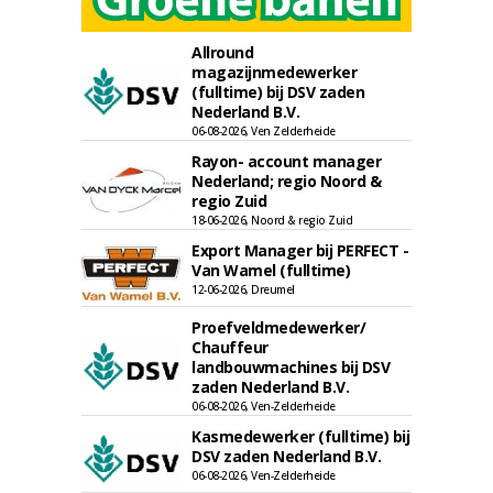
Allround
magazijnmedewerker
(fulltime) bij DSV zaden
Nederland B.V.
06-08-2026, Ven Zelderheide
Rayon- account manager
Nederland; regio Noord &
regio Zuid
18-06-2026, Noord & regio Zuid
Export Manager bij PERFECT -
Van Wamel (fulltime)
12-06-2026, Dreumel
Proefveldmedewerker/
Chauffeur
landbouwmachines bij DSV
zaden Nederland B.V.
06-08-2026, Ven-Zelderheide
Kasmedewerker (fulltime) bij
DSV zaden Nederland B.V.
06-08-2026, Ven-Zelderheide