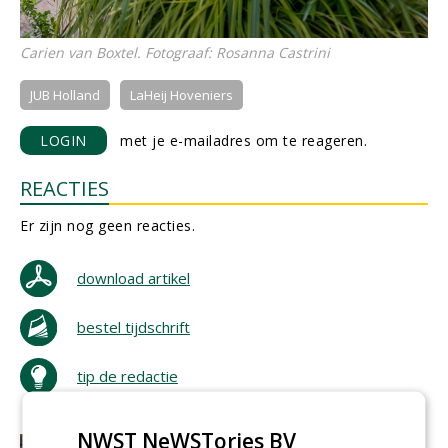
Carien van Boxtel. Fotograaf: Rosanna Castrini
JUB Holland
LaHeij Hoveniers
LOGIN
met je e-mailadres om te reageren.
REACTIES
Er zijn nog geen reacties.
download artikel
bestel tijdschrift
tip de redactie
NWST NeWSTories BV