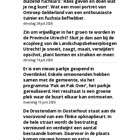
duizend fuchsia's: 'Alles geven en doen wat
je nog kunt'. Wat een mooi portret van
Omroep Gelderland van een enthousiaste
tuinier en fuchsia liefhebber.
dinsdag 28 juli 2026
Zin om vrijwilliger in het groen te worden in
de Provincie Utrecht? Sluit je dan aan bij de
ecoploeg van de Landschapsbeheerploegen
Utrecht! Je snoeit, zaagt, maait, verwijdert
opschot, plant bomen en struiken en meer.
dinsdag 14 juli 2026
Er is een nieuw parkje geopend in
Overdinkel. Enkele omwonenden hebben
samen met de gemeente, via het
programma 'Pak an Pak Over', het parkje
gerealiseerd. Het resultaat is een groene
plek waar de buurt elkaar kan ontmoeten.
maandag 15 juni 2026
De Drostendam in Oosterhout staat aan de
vooravond van een flinke opknapbeurt. In
de hele straat wordt de bestrating
vernieuwd en verdwijnt een aantal
bestaande bomen. Daarvoor in de plaats
komen nieuwe bomen en extra