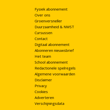
Fysiek abonnement
Over ons
Groenversneller
Duurzaamheid & NWST
Cursussen
Contact
Digitaal abonnement
Abonneren nieuwsbrief
Het team
School abonnement
Redactionele spelregels
Algemene voorwaarden
Disclaimer
Privacy
Cookies
Adverteren
Verschijningsdata