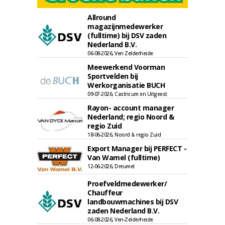
Allround
magazijnmedewerker
(fulltime) bij DSV zaden
Nederland B.V.
06-08-2026, Ven Zelderheide
Meewerkend Voorman
Sportvelden bij
Werkorganisatie BUCH
09-07-2026, Castricum en Uitgeest
Rayon- account manager
Nederland; regio Noord &
regio Zuid
18-06-2026, Noord & regio Zuid
Export Manager bij PERFECT -
Van Wamel (fulltime)
12-06-2026, Dreumel
Proefveldmedewerker/
Chauffeur
landbouwmachines bij DSV
zaden Nederland B.V.
06-08-2026, Ven-Zelderheide