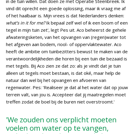
in de tuin willen. Dat doen ze met Operatie Steenbreek. Ik
vind dit oprecht een goede oplossing, maar ik vraag me af
of het haalbaar is. Mijn vrees is dat Nederlanders denken:
what's in it for me?
Ik bepaal zelf wel of ik een boom of een
tegel in mijn tuin zet', legt Pes uit. Aco beheerst de gehele
afwateringsketen, van het opvangen van (regen)water tot
het afgeven aan bodem, riool- of oppervlaktewater. Aco
heeft de ambitie om tuinbezitters bewust te maken van de
verantwoordelijkheden die horen bij een tuin die bezaaid is
met tegels. Bij Aco zien ze dat zo: als je vindt dat je tuin
alleen uit tegels moet bestaan, is dat oké, maar help de
natuur dan wel bij het opvangen en afvoeren van
regenwater. Pes: 'Realiseer je dat al het water dat op jouw
terrein valt, van jou is. Accepteer dat jij maatregelen moet
treffen zodat de boel bij de buren niet overstroomt.'
'We zouden ons verplicht moeten
voelen om water op te vangen,