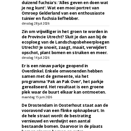
duizend fuchsia's: 'Alles geven en doen wat
je nog kunt'. Wat een mooi portret van
Omroep Gelderland van een enthousiaste
tuinier en fuchsia liefhebber.
dinsdag 28 juli 2026
Zin om vrijwilliger in het groen te worden in
de Provincie Utrecht? Sluit je dan aan bij de
ecoploeg van de Landschapsbeheerploegen
Utrecht! Je snoeit, zaagt, maait, verwijdert
opschot, plant bomen en struiken en meer.
dinsdag 14 juli 2026
Er is een nieuw parkje geopend in
Overdinkel. Enkele omwonenden hebben
samen met de gemeente, via het
programma 'Pak an Pak Over', het parkje
gerealiseerd. Het resultaat is een groene
plek waar de buurt elkaar kan ontmoeten.
maandag 15 juni 2026
De Drostendam in Oosterhout staat aan de
vooravond van een flinke opknapbeurt. In
de hele straat wordt de bestrating
vernieuwd en verdwijnt een aantal
bestaande bomen. Daarvoor in de plaats