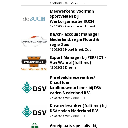
06-08-2026, Ven Zelderheide
Meewerkend Voorman
Sportvelden bij
Werkorganisatie BUCH
09-07-2026, Castricum en Uitgeest
Rayon- account manager
Nederland; regio Noord &
regio Zuid
18-06-2026, Noord & regio Zuid
Export Manager bij PERFECT -
Van Wamel (fulltime)
12-06-2026, Dreumel
Proefveldmedewerker/
Chauffeur
landbouwmachines bij DSV
zaden Nederland B.V.
06-08-2026, Ven-Zelderheide
Kasmedewerker (fulltime) bij
DSV zaden Nederland B.V.
06-08-2026, Ven-Zelderheide
Groeiplaats specialist bij