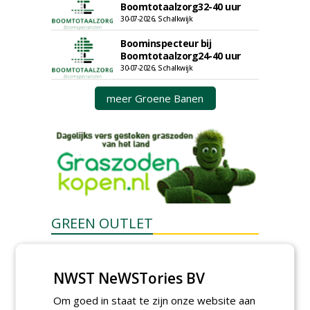
Boomtotaalzorg32-40 uur
30-07-2026, Schalkwijk
Boominspecteur bij
Boomtotaalzorg24-40 uur
30-07-2026, Schalkwijk
meer Groene Banen
GREEN OUTLET
Iedereen kan gratis kleine advertenties
plaatsen via zijn eigen account.
NWST NeWSTories BV
Plaats een gratis advertentie
Om goed in staat te zijn onze website aan