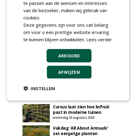
te passen aan de wensen en interesses
van de bezoeker, maken wij gebruik van
cookies.
Deze gegevens zijn voor ons van belang
om voor u een prettige website ervaring
te kunnen blijven ontwikkelen.
Lees verder
AGENDA
Roadshow over
AKKOORD
GreentoColour en Heem in
Swalmen
woensdag 12 augustus 2026
AFWIJZEN
Menkehorst houdt
najaarsbeurs met aanbod
INSTELLEN
van ruim 100 kwekers
maandag 24 augustus 2026
t/m donderdag 27 augustus 2026
Cursus laat zien hoe leifruit
past in moderne tuinen
woensdag 26 augustus 2026
Vakdag 'All About Annuals'
zet eenjarige planten