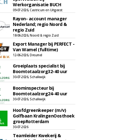
Werkorganisatie BUCH
09-07-2026, Castricum en Uitgeest
Rayon- account manager
Nederland; regio Noord &
regio Zuid
18-06-2026, Noord & regio Zuid
Export Manager bij PERFECT -
Van Wamel (fulltime)
12-06-2026, Dreumel
Groeiplaats specialist bij
Boomtotaalzorg32-40 uur
30-07-2026, Schalkwijk
Boominspecteur bij
Boomtotaalzorg24-40 uur
30-07-2026, Schalkwijk
Hoofdgreenkeeper (m/v)
Golfbaan KralingenOosthoek
groepRotterdam
30-07-2026
Teamleider Kwekerij &