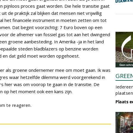
en pijnloos proces gaat worden. Die hele transitie gaat
t de praktijk zal blijken dat mensen niet vrijwillig
l het financiële instrument in moeten zetten om tot
omen. Dat begint voorzichtig: 7 Euro boven op een
g voor de afnemer van fossiel gas tot aan het dwingend
een groene aanbesteding. In Amerika -ja in het land
 bepaalde steden bladblazers op benzine worden
ld en dat geld moet worden opgehoest.
e hier als groene ondernemer mee om moet gaan. Ik was
GREE
res waar hetzelfde dilemma werd voorgerekend in
s hier was om voorop te gaan in de transitie. De
Iedereen
kan op het moment ook een kans zijn.
plaatsen
Plaats e
m te reageren.