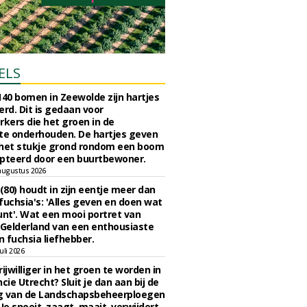
ELS
140 bomen in Zeewolde zijn hartjes
erd. Dit is gedaan voor
ers die het groen in de
e onderhouden. De hartjes geven
 het stukje grond rondom een boom
pteerd door een buurtbewoner.
augustus 2026
 (80) houdt in zijn eentje meer dan
fuchsia's: 'Alles geven en doen wat
unt'. Wat een mooi portret van
Gelderland van een enthousiaste
n fuchsia liefhebber.
uli 2026
ijwilliger in het groen te worden in
cie Utrecht? Sluit je dan aan bij de
g van de Landschapsbeheerploegen
 Je snoeit, zaagt, maait, verwijdert