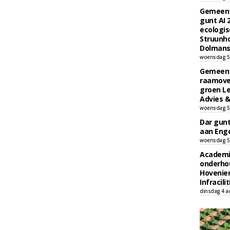
Gemeent
gunt AI
ecologis
Struunho
Dolmans 
woensdag 5
Gemeent
raamove
groen L
Advies &
woensdag 5
Dar gun
aan Enge
woensdag 5
Academi
onderho
Hovenie
Infracilit
dinsdag 4 a