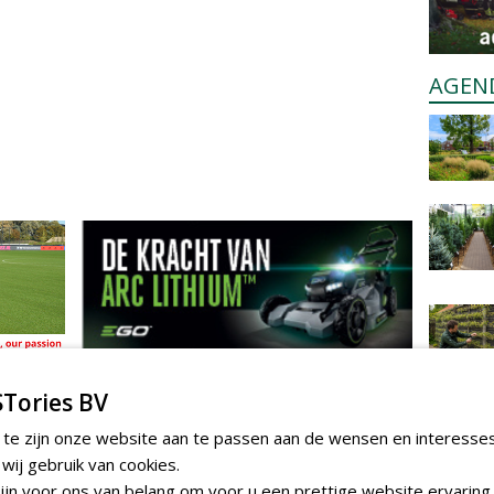
AGEN
Tories BV
 te zijn onze website aan te passen aan de wensen en interesse
ij gebruik van cookies.
jn voor ons van belang om voor u een prettige website ervaring 