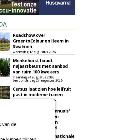
DA
Roadshow over
GreentoColour en Heem in
Swalmen
woensdag 12 augustus 2026
Menkehorst houdt
najaarsbeurs met aanbod
van ruim 100 kwekers
maandag 24 augustus 2026
t/m donderdag 27 augustus 2026
Cursus laat zien hoe leifruit
past in moderne tuinen
woensdag 26 augustus 2026
Vakdag 'All About Annuals'
zet eenjarige planten
centraal in Appeltern
s van de
donderdag 27 augustus 2026
GaLaBau 2026: internationale
te kunnen blijven