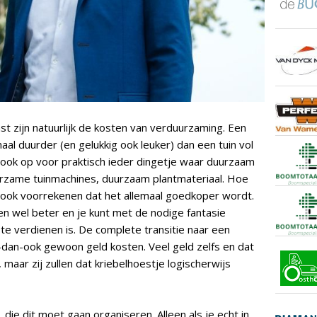
 zijn natuurlijk de kosten van verduurzaming. Een
al duurder (en gelukkig ook leuker) dan een tuin vol
 ook op voor praktisch ieder dingetje waar duurzaam
urzame tuinmachines, duurzaam plantmateriaal. Hoe
ci) ook voorrekenen dat het allemaal goedkoper wordt.
en wel beter en je kunt met de nodige fantasie
 te verdienen is. De complete transitie naar een
dan-ook gewoon geld kosten. Veel geld zelfs en dat
aar zij zullen dat kriebelhoestje logischerwijs
 die dit moet gaan organiseren. Alleen als je echt in