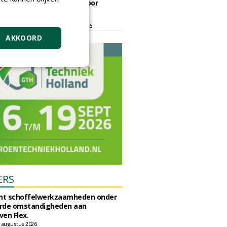
ontmoetingsplek voor
stedelijk groen
dinsdag 15 september 2026
t/m vrijdag 18 september 2026
AKKOORD
ERS
unt schoffelwerkzaamheden onder
rde omstandigheden aan
en Flex.
 augustus 2026