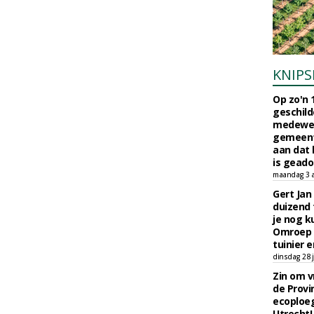
KNIPS
Op zo'n 
geschild
medewerk
gemeent
aan dat
is geado
maandag 3 
Gert Jan
duizend 
je nog k
Omroep 
tuinier e
dinsdag 28 j
Zin om vr
de Provin
ecoploe
Utrecht!