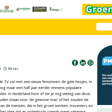
9
88 sec
de TV vol met een nieuw fenomeen: de gele hesjes. In
 nog maar een half jaar eerder immens populaire
en. In Nederland hoor of zie je nog weinig van deze
ouden staan voor 'de gewone man' of het zouden de
 van de mensen, die in het groen werken. Hoveniers en
 het idee dat er onderhuids steeds meer rekening