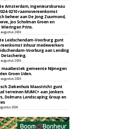
e Amsterdam, Ingenieursbureau
 2024-0210 raamovereenkomst
ch beheer aan De Jong Zuurmond,
eve, Jos Scholman Groen en
Wieringen Prins.
 augustus 2026
e Leidschendam-Voorburg gunt
reenkomst inhuur medewerkers
eidschendam-Voorburg aan Lending
 Detachering.
 augustus 2026
t maaibestek gemeente Nijmegen
len Groen Uden.
 augustus 2026
sch Ziekenhuis Maastricht gunt
ud terreinen MUMC+ aan Jonkers
rs, Dolmans Landscaping Group en
ies
ugustus 2026