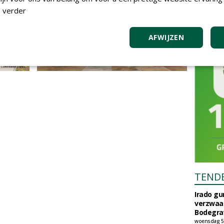
 verder
AFWIJZEN
TEND
Irado g
verzwaa
Bodegrav
woensdag 5