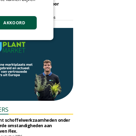
ontmoetingsplek voor
stedelijk groen
dinsdag 15 september 2026
t/m vrijdag 18 september 2026
AKKOORD
ERS
unt schoffelwerkzaamheden onder
rde omstandigheden aan
en Flex.