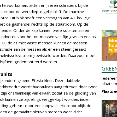
te voorkomen, zitten er ijzeren schrapers bij de
waardoor de werkdiepte gelijk blijft. De machine
tor. Dit blok heeft een vermogen van 4,1 kW (5,6
 met de gashendel rechts op de stuurboom. Op de
hendel. Onder de kap kunnen twee soorten assen
ndveren voor het ontmossen van fijn gras en een as
. Bij de as met vaste messen kunnen de messen
schade aan de messen als er een steen geraakt
snelwisselsysteem gewisseld worden. Daarvoor moet
drijfriem gedemonteerd worden.
GREE
runits
Iedereen
ijzondere groene Etesia-kleur. Deze dubbele
plaatsen
erkbreedte wordt hydraulisch aangedreven door twee
Plaats e
ijn onafhankelijk van elkaar, zodat ze de glooiing van
k kunnen ze zijdelings weggeklapt worden, indien
lling gebeurt door een loopwals. Hierdoor blijft de
orden de gemaakte sleuven meteen weer dicht