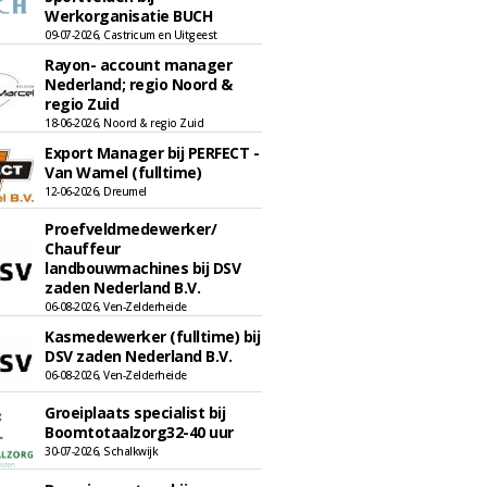
Werkorganisatie BUCH
09-07-2026, Castricum en Uitgeest
Rayon- account manager
Nederland; regio Noord &
regio Zuid
18-06-2026, Noord & regio Zuid
Export Manager bij PERFECT -
Van Wamel (fulltime)
12-06-2026, Dreumel
Proefveldmedewerker/
Chauffeur
landbouwmachines bij DSV
zaden Nederland B.V.
06-08-2026, Ven-Zelderheide
Kasmedewerker (fulltime) bij
DSV zaden Nederland B.V.
06-08-2026, Ven-Zelderheide
Groeiplaats specialist bij
Boomtotaalzorg32-40 uur
30-07-2026, Schalkwijk