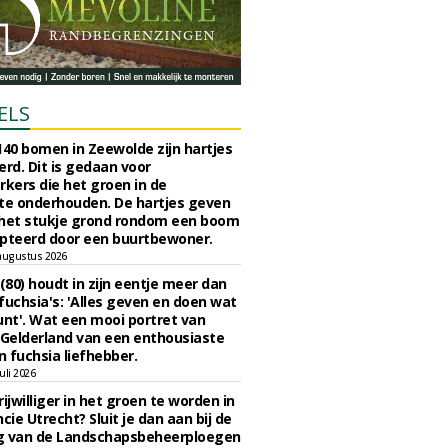
ELS
140 bomen in Zeewolde zijn hartjes
erd. Dit is gedaan voor
ers die het groen in de
e onderhouden. De hartjes geven
 het stukje grond rondom een boom
pteerd door een buurtbewoner.
augustus 2026
 (80) houdt in zijn eentje meer dan
fuchsia's: 'Alles geven en doen wat
unt'. Wat een mooi portret van
Gelderland van een enthousiaste
n fuchsia liefhebber.
uli 2026
ijwilliger in het groen te worden in
cie Utrecht? Sluit je dan aan bij de
g van de Landschapsbeheerploegen