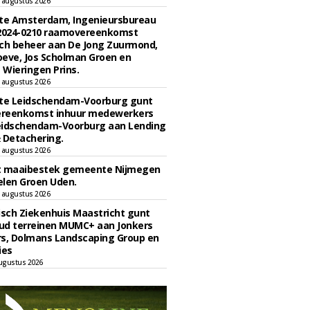
 augustus 2026
e Amsterdam, Ingenieursbureau
 2024-0210 raamovereenkomst
ch beheer aan De Jong Zuurmond,
eve, Jos Scholman Groen en
Wieringen Prins.
 augustus 2026
e Leidschendam-Voorburg gunt
reenkomst inhuur medewerkers
eidschendam-Voorburg aan Lending
 Detachering.
 augustus 2026
t maaibestek gemeente Nijmegen
len Groen Uden.
 augustus 2026
sch Ziekenhuis Maastricht gunt
ud terreinen MUMC+ aan Jonkers
rs, Dolmans Landscaping Group en
ies
ugustus 2026