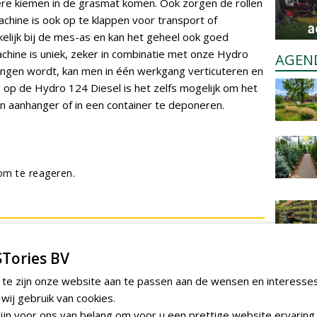
dere kiemen in de grasmat komen. Ook zorgen de rollen
chine is ook op te klappen voor transport of
lijk bij de mes-as en kan het geheel ook goed
ine is uniek, zeker in combinatie met onze Hydro
AGEN
hangen wordt, kan men in één werkgang verticuteren en
 op de Hydro 124 Diesel is het zelfs mogelijk om het
en aanhanger of in een container te deponeren.
m te reageren.
Tories BV
 te zijn onze website aan te passen aan de wensen en interesse
ij gebruik van cookies.
jn voor ons van belang om voor u een prettige website ervaring 