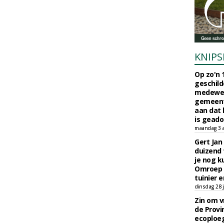
KNIPS
Op zo'n 
geschild
medewerk
gemeent
aan dat
is geado
maandag 3 
Gert Jan
duizend 
je nog k
Omroep 
tuinier e
dinsdag 28 j
Zin om vr
de Provin
ecoploe