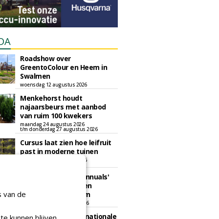
DA
Roadshow over
GreentoColour en Heem in
Swalmen
woensdag 12 augustus 2026
Menkehorst houdt
najaarsbeurs met aanbod
van ruim 100 kwekers
maandag 24 augustus 2026
t/m donderdag 27 augustus 2026
Cursus laat zien hoe leifruit
past in moderne tuinen
woensdag 26 augustus 2026
Vakdag 'All About Annuals'
zet eenjarige planten
s van de
centraal in Appeltern
donderdag 27 augustus 2026
GaLaBau 2026: internationale
te kunnen blijven