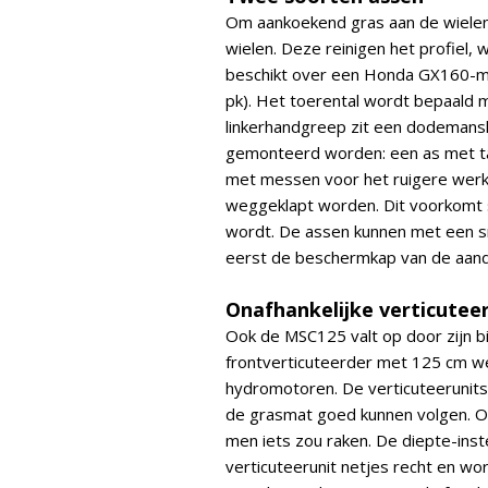
Om aankoekend gras aan de wielen 
wielen. Deze reinigen het profiel, 
beschikt over een Honda GX160-mo
pk). Het toerental wordt bepaald
linkerhandgreep zit een dodemans
gemonteerd worden: een as met ta
met messen voor het ruigere werk
weggeklapt worden. Dit voorkomt 
wordt. De assen kunnen met een 
eerst de beschermkap van de aan
Onafhankelijke verticutee
Ook de MSC125 valt op door zijn b
frontverticuteerder met 125 cm w
hydromotoren. De verticuteerunits z
de grasmat goed kunnen volgen. Oo
men iets zou raken. De diepte-inste
verticuteerunit netjes recht en w