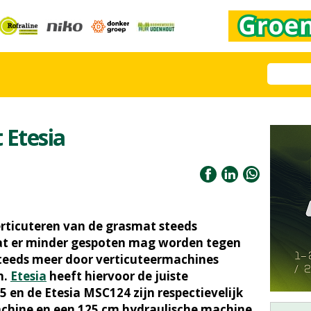
 Etesia
rticuteren van de grasmat steeds
at er minder gespoten mag worden tegen
steeds meer door verticuteermachines
n.
Etesia
heeft hiervoor de juiste
 en de Etesia MSC124 zijn respectievelijk
chine en een 125 cm hydraulische machine