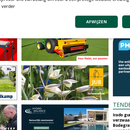
 verder
AFWIJZEN
TEND
Irado g
verzwaa
Bodegrav