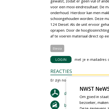
gewalst, zodat er geen vuil of an
voor een mooi eindresultaat. De ma
onderhoud. Hierdoor kan men makke
schoongehouden worden. Deze mach
124 Diesel. Als de unit ervoor ge
oprapen. Door de hooglosinrichting
af te voeren materiaal direct op e
Etesia
LOGIN
met je e-mailadres o
REACTIES
Er zijn nog geen reacties.
NWST NeWS
download artikel
Om goed in staat
bezoeker, maken w
bestel tijdschrift
Deze gegevens zi