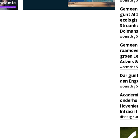
woensdag 5
Gemeent
gunt AI
ecologis
Struunho
Dolmans 
woensdag 5
Gemeent
raamove
groen L
Advies &
woensdag 5
Dar gun
aan Enge
woensdag 5
Academi
onderho
Hovenie
Infracilit
dinsdag 4 a