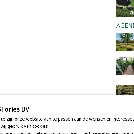
AGEN
Tories BV
 te zijn onze website aan te passen aan de wensen en interesse
ij gebruik van cookies.
jn voor ons van belang om voor u een prettige website ervaring 