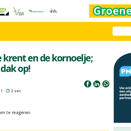
 krent en de kornoelje;
 dak op!
11
2 sec
m te reageren.