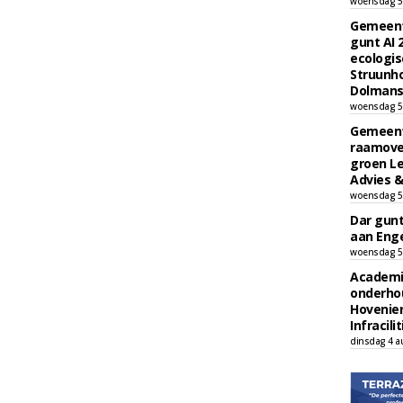
woensdag 5
Gemeent
gunt AI
ecologis
Struunho
Dolmans 
woensdag 5
Gemeent
raamove
groen L
Advies &
woensdag 5
Dar gun
aan Enge
woensdag 5
Academi
onderho
Hovenie
Infracilit
dinsdag 4 a