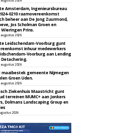
 augustus 2026
e Amsterdam, Ingenieursbureau
 2024-0210 raamovereenkomst
ch beheer aan De Jong Zuurmond,
eve, Jos Scholman Groen en
Wieringen Prins.
 augustus 2026
e Leidschendam-Voorburg gunt
reenkomst inhuur medewerkers
eidschendam-Voorburg aan Lending
 Detachering.
 augustus 2026
t maaibestek gemeente Nijmegen
len Groen Uden.
 augustus 2026
sch Ziekenhuis Maastricht gunt
ud terreinen MUMC+ aan Jonkers
rs, Dolmans Landscaping Group en
ies
ugustus 2026