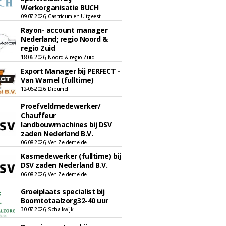
Werkorganisatie BUCH
09-07-2026, Castricum en Uitgeest
Rayon- account manager
Nederland; regio Noord &
regio Zuid
18-06-2026, Noord & regio Zuid
Export Manager bij PERFECT -
Van Wamel (fulltime)
12-06-2026, Dreumel
Proefveldmedewerker/
Chauffeur
landbouwmachines bij DSV
zaden Nederland B.V.
06-08-2026, Ven-Zelderheide
Kasmedewerker (fulltime) bij
DSV zaden Nederland B.V.
06-08-2026, Ven-Zelderheide
Groeiplaats specialist bij
Boomtotaalzorg32-40 uur
30-07-2026, Schalkwijk