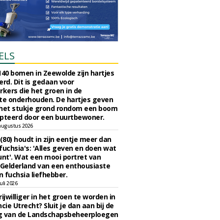
ELS
140 bomen in Zeewolde zijn hartjes
erd. Dit is gedaan voor
ers die het groen in de
e onderhouden. De hartjes geven
 het stukje grond rondom een boom
pteerd door een buurtbewoner.
augustus 2026
 (80) houdt in zijn eentje meer dan
fuchsia's: 'Alles geven en doen wat
unt'. Wat een mooi portret van
Gelderland van een enthousiaste
n fuchsia liefhebber.
uli 2026
ijwilliger in het groen te worden in
cie Utrecht? Sluit je dan aan bij de
g van de Landschapsbeheerploegen