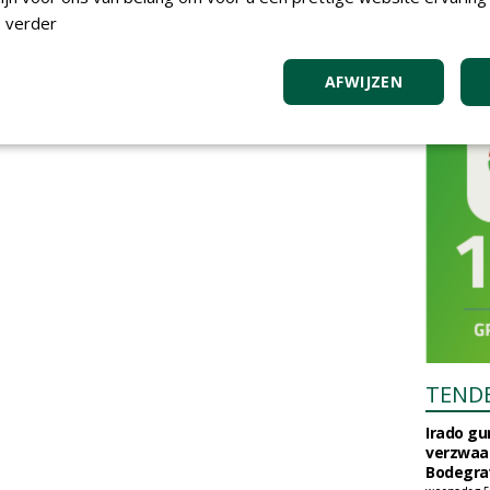
 verder
AFWIJZEN
TEND
Irado g
verzwaa
Bodegrav