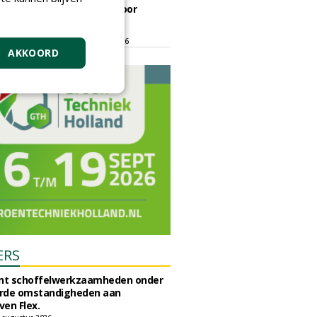
ontmoetingsplek voor
stedelijk groen
dinsdag 15 september 2026
t/m vrijdag 18 september 2026
AKKOORD
ERS
unt schoffelwerkzaamheden onder
rde omstandigheden aan
en Flex.