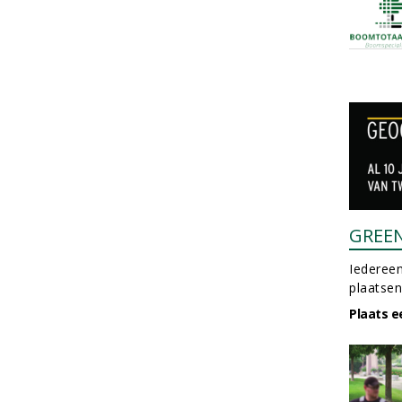
GREE
Iedereen
plaatsen
Plaats e