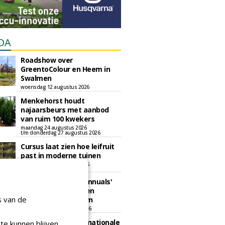
DA
Roadshow over
GreentoColour en Heem in
Swalmen
woensdag 12 augustus 2026
Menkehorst houdt
najaarsbeurs met aanbod
van ruim 100 kwekers
maandag 24 augustus 2026
t/m donderdag 27 augustus 2026
Cursus laat zien hoe leifruit
past in moderne tuinen
woensdag 26 augustus 2026
Vakdag 'All About Annuals'
zet eenjarige planten
s van de
centraal in Appeltern
donderdag 27 augustus 2026
GaLaBau 2026: internationale
te kunnen blijven