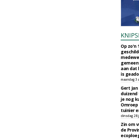
KNIPS
Op zo'n 
geschild
medewerk
gemeent
aan dat
is geado
maandag 3 
Gert Jan
duizend 
je nog k
Omroep 
tuinier e
dinsdag 28 j
Zin om vr
de Provin
ecoploe