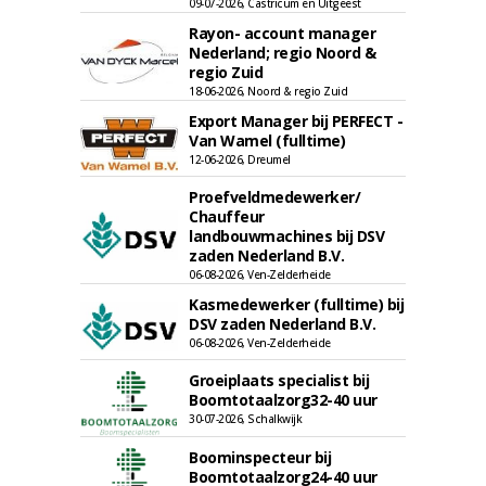
09-07-2026, Castricum en Uitgeest
Rayon- account manager
Nederland; regio Noord &
regio Zuid
18-06-2026, Noord & regio Zuid
Export Manager bij PERFECT -
Van Wamel (fulltime)
12-06-2026, Dreumel
Proefveldmedewerker/
Chauffeur
landbouwmachines bij DSV
zaden Nederland B.V.
06-08-2026, Ven-Zelderheide
Kasmedewerker (fulltime) bij
DSV zaden Nederland B.V.
06-08-2026, Ven-Zelderheide
Groeiplaats specialist bij
Boomtotaalzorg32-40 uur
30-07-2026, Schalkwijk
Boominspecteur bij
Boomtotaalzorg24-40 uur