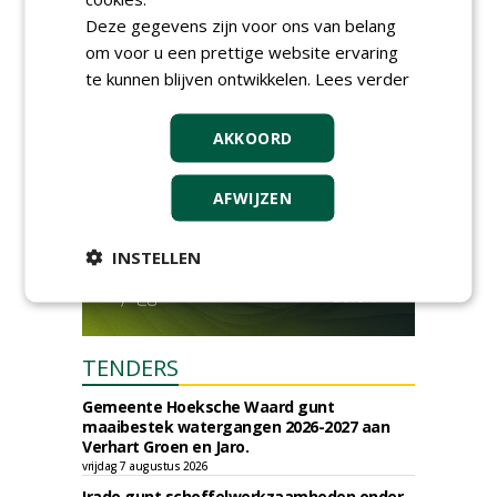
stedelijk groen
Deze gegevens zijn voor ons van belang
dinsdag 15 september 2026
t/m vrijdag 18 september 2026
om voor u een prettige website ervaring
te kunnen blijven ontwikkelen.
Lees verder
AKKOORD
AFWIJZEN
INSTELLEN
TENDERS
Gemeente Hoeksche Waard gunt
maaibestek watergangen 2026-2027 aan
Verhart Groen en Jaro.
vrijdag 7 augustus 2026
Irado gunt schoffelwerkzaamheden onder