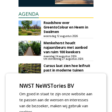
AGENDA
Roadshow over
GreentoColour en Heem in
Swalmen
woensdag 12 augustus 2026
Menkehorst houdt
najaarsbeurs met aanbod
van ruim 100 kwekers
maandag 24 augustus 2026
t/m donderdag 27 augustus 2026
Cursus laat zien hoe leifruit
past in moderne tuinen
woensdag 26 augustus 2026
Vakdag 'All About Annuals'
NWST NeWSTories BV
zet eenjarige planten
centraal in Appeltern
Om goed in staat te zijn onze website aan
donderdag 27 augustus 2026
te passen aan de wensen en interesses
GaLaBau 2026: internationale
van de bezoeker, maken wij gebruik van
ontmoetingsplek voor
cookies.