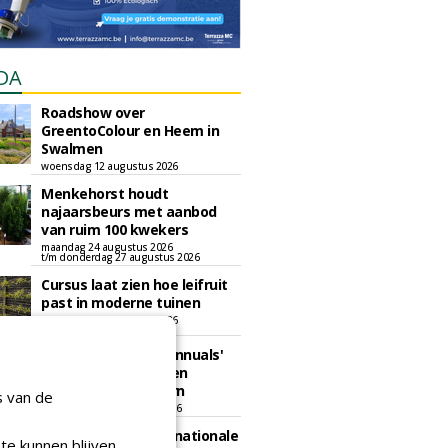
DA
Roadshow over
GreentoColour en Heem in
Swalmen
woensdag 12 augustus 2026
Menkehorst houdt
najaarsbeurs met aanbod
van ruim 100 kwekers
maandag 24 augustus 2026
t/m donderdag 27 augustus 2026
Cursus laat zien hoe leifruit
past in moderne tuinen
woensdag 26 augustus 2026
Vakdag 'All About Annuals'
zet eenjarige planten
centraal in Appeltern
s van de
donderdag 27 augustus 2026
GaLaBau 2026: internationale
te kunnen blijven