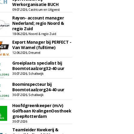
Werkorganisatie BUCH
09-07-2026, Castricum en Uitgeest
Rayon- account manager
Nederland; regio Noord &
regio Zuid
18-06-2026, Noord & regio Zuid
Export Manager bij PERFECT -
Van Wamel (fulltime)
12-06-2026, Dreumel
Groeiplaats specialist bij
Boomtotaalzorg32-40 uur
30-07-2026, Schalkwijk
Boominspecteur bij
Boomtotaalzorg24-40 uur
30-07-2026, Schalkwijk
Hoofdgreenkeeper (m/v)
Golfbaan KralingenOosthoek
groepRotterdam
30-07-2026
Teamleider Kwekerij &