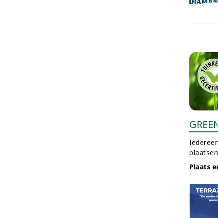
GREE
Iedereen
plaatsen
Plaats e