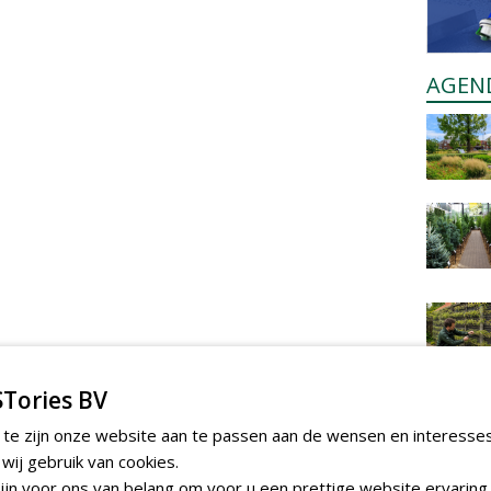
AGEN
Tories BV
 te zijn onze website aan te passen aan de wensen en interesse
ij gebruik van cookies.
jn voor ons van belang om voor u een prettige website ervaring 