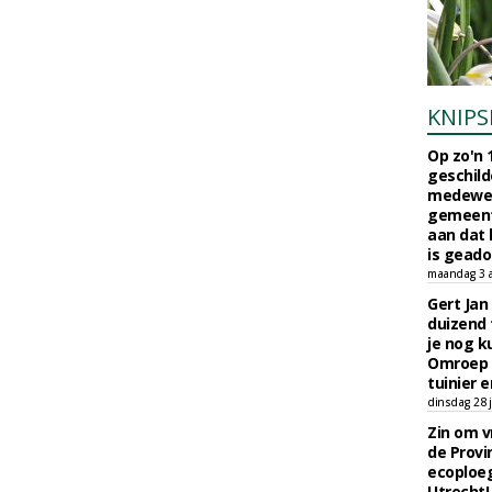
KNIPS
Op zo'n 
geschild
medewerk
gemeent
aan dat
is geado
maandag 3 
Gert Jan
duizend 
je nog k
Omroep 
tuinier e
dinsdag 28 j
Zin om vr
de Provin
ecoploe
Utrecht!