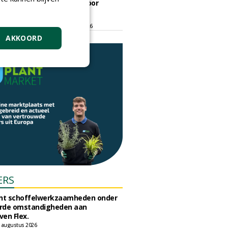
ontmoetingsplek voor
stedelijk groen
dinsdag 15 september 2026
t/m vrijdag 18 september 2026
AKKOORD
ERS
unt schoffelwerkzaamheden onder
rde omstandigheden aan
en Flex.
 augustus 2026