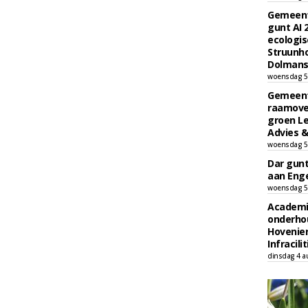
Gemeent
gunt AI
ecologis
Struunho
Dolmans 
woensdag 5
Gemeent
raamove
groen L
Advies &
woensdag 5
Dar gun
aan Enge
woensdag 5
Academi
onderho
Hovenie
Infracilit
dinsdag 4 a