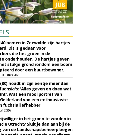
ELS
140 bomen in Zeewolde zijn hartjes
erd. Dit is gedaan voor
ers die het groen in de
e onderhouden. De hartjes geven
 het stukje grond rondom een boom
pteerd door een buurtbewoner.
augustus 2026
 (80) houdt in zijn eentje meer dan
fuchsia's: 'Alles geven en doen wat
unt'. Wat een mooi portret van
Gelderland van een enthousiaste
n fuchsia liefhebber.
uli 2026
ijwilliger in het groen te worden in
cie Utrecht? Sluit je dan aan bij de
g van de Landschapsbeheerploegen
 Je snoeit, zaagt, maait, verwijdert