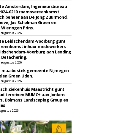
e Amsterdam, Ingenieursbureau
 2024-0210 raamovereenkomst
ch beheer aan De Jong Zuurmond,
eve, Jos Scholman Groen en
Wieringen Prins.
 augustus 2026
e Leidschendam-Voorburg gunt
reenkomst inhuur medewerkers
eidschendam-Voorburg aan Lending
 Detachering.
 augustus 2026
t maaibestek gemeente Nijmegen
len Groen Uden.
 augustus 2026
sch Ziekenhuis Maastricht gunt
ud terreinen MUMC+ aan Jonkers
rs, Dolmans Landscaping Group en
ies
ugustus 2026