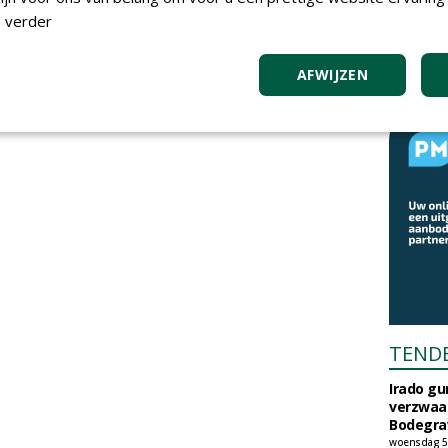
 verder
AFWIJZEN
TEND
Irado g
verzwaa
Bodegrav
woensdag 5