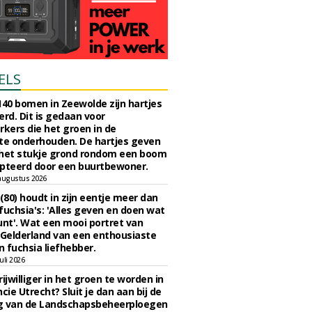
ELS
140 bomen in Zeewolde zijn hartjes
erd. Dit is gedaan voor
ers die het groen in de
e onderhouden. De hartjes geven
 het stukje grond rondom een boom
pteerd door een buurtbewoner.
augustus 2026
 (80) houdt in zijn eentje meer dan
fuchsia's: 'Alles geven en doen wat
unt'. Wat een mooi portret van
Gelderland van een enthousiaste
n fuchsia liefhebber.
uli 2026
ijwilliger in het groen te worden in
cie Utrecht? Sluit je dan aan bij de
g van de Landschapsbeheerploegen