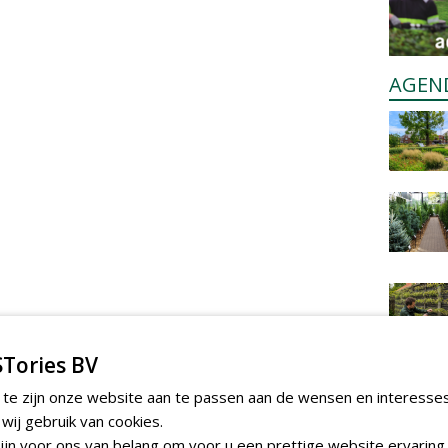
AGEN
Tories BV
 te zijn onze website aan te passen aan de wensen en interesse
ij gebruik van cookies.
jn voor ons van belang om voor u een prettige website ervaring 