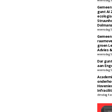
woensdag 5
Gemeent
gunt AI
ecologis
Struunho
Dolmans 
woensdag 5
Gemeent
raamove
groen L
Advies &
woensdag 5
Dar gun
aan Enge
woensdag 5
Academi
onderho
Hovenie
Infracilit
dinsdag 4 a