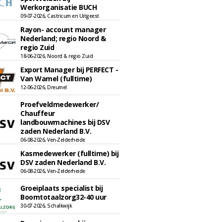
Werkorganisatie BUCH
09-07-2026, Castricum en Uitgeest
Rayon- account manager
Nederland; regio Noord &
regio Zuid
18-06-2026, Noord & regio Zuid
Export Manager bij PERFECT -
Van Wamel (fulltime)
12-06-2026, Dreumel
Proefveldmedewerker/
Chauffeur
landbouwmachines bij DSV
zaden Nederland B.V.
06-08-2026, Ven-Zelderheide
Kasmedewerker (fulltime) bij
DSV zaden Nederland B.V.
06-08-2026, Ven-Zelderheide
Groeiplaats specialist bij
Boomtotaalzorg32-40 uur
30-07-2026, Schalkwijk