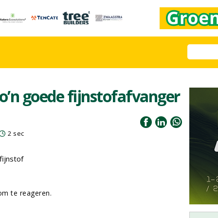
zo’n goede fijnstofafvanger
2 sec
fijnstof
m te reageren.