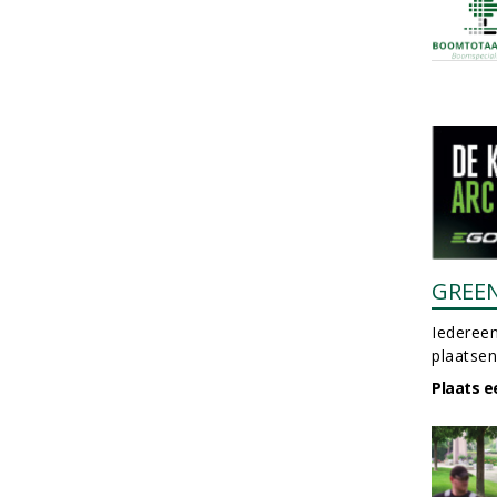
GREE
Iedereen
plaatsen
Plaats e