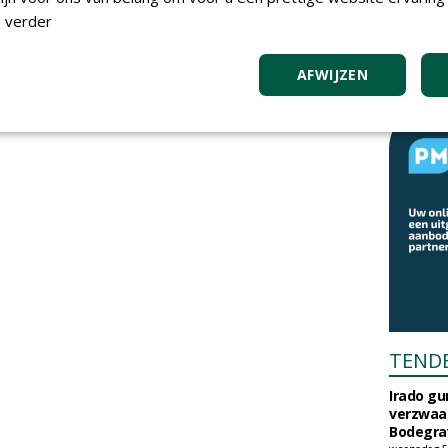
 verder
AFWIJZEN
TEND
Irado g
verzwaa
Bodegrav