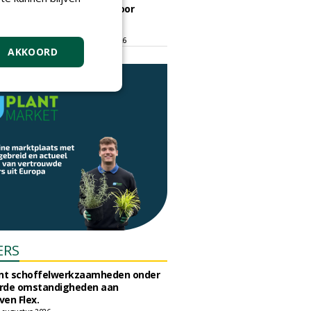
ontmoetingsplek voor
stedelijk groen
dinsdag 15 september 2026
t/m vrijdag 18 september 2026
AKKOORD
ERS
unt schoffelwerkzaamheden onder
rde omstandigheden aan
en Flex.