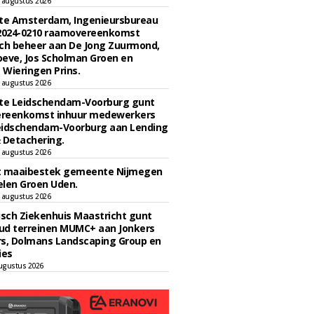
 augustus 2026
e Amsterdam, Ingenieursbureau
 2024-0210 raamovereenkomst
ch beheer aan De Jong Zuurmond,
eve, Jos Scholman Groen en
Wieringen Prins.
 augustus 2026
e Leidschendam-Voorburg gunt
reenkomst inhuur medewerkers
eidschendam-Voorburg aan Lending
 Detachering.
 augustus 2026
t maaibestek gemeente Nijmegen
len Groen Uden.
 augustus 2026
sch Ziekenhuis Maastricht gunt
ud terreinen MUMC+ aan Jonkers
rs, Dolmans Landscaping Group en
ies
ugustus 2026