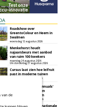
DA
Roadshow over
GreentoColour en Heem in
Swalmen
woensdag 12 augustus 2026
Menkehorst houdt
najaarsbeurs met aanbod
van ruim 100 kwekers
maandag 24 augustus 2026
t/m donderdag 27 augustus 2026
Cursus laat zien hoe leifruit
past in moderne tuinen
woensdag 26 augustus 2026
Vakdag 'All About Annuals'
zet eenjarige planten
s van de
centraal in Appeltern
donderdag 27 augustus 2026
GaLaBau 2026: internationale
te kunnen blijven