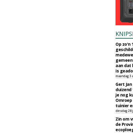
KNIPS
Op zo'n 
geschild
medewerk
gemeent
aan dat
is geado
maandag 3 
Gert Jan
duizend 
je nog k
Omroep 
tuinier e
dinsdag 28 j
Zin om vr
de Provin
ecoploe