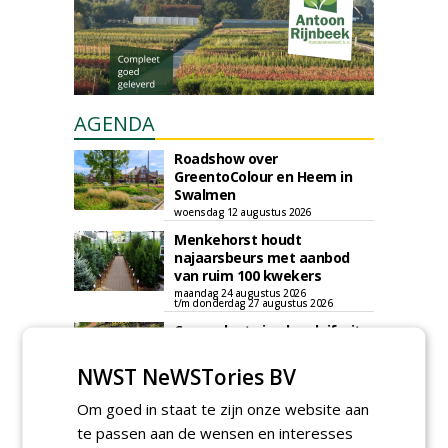
AGENDA
Roadshow over
GreentoColour en Heem in
Swalmen
woensdag 12 augustus 2026
Menkehorst houdt
najaarsbeurs met aanbod
van ruim 100 kwekers
maandag 24 augustus 2026
t/m donderdag 27 augustus 2026
Cursus laat zien hoe leifruit
past in moderne tuinen
woensdag 26 augustus 2026
NWST NeWSTories BV
Vakdag 'All About Annuals'
Om goed in staat te zijn onze website aan
zet eenjarige planten
te passen aan de wensen en interesses
centraal in Appeltern