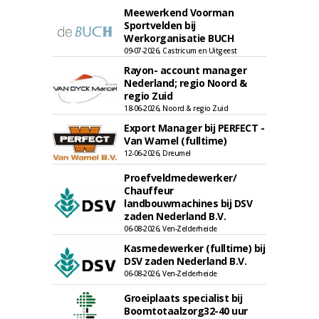
Meewerkend Voorman
Sportvelden bij
Werkorganisatie BUCH
09-07-2026, Castricum en Uitgeest
Rayon- account manager
Nederland; regio Noord &
regio Zuid
18-06-2026, Noord & regio Zuid
Export Manager bij PERFECT -
Van Wamel (fulltime)
12-06-2026, Dreumel
Proefveldmedewerker/
Chauffeur
landbouwmachines bij DSV
zaden Nederland B.V.
06-08-2026, Ven-Zelderheide
Kasmedewerker (fulltime) bij
DSV zaden Nederland B.V.
06-08-2026, Ven-Zelderheide
Groeiplaats specialist bij
Boomtotaalzorg32-40 uur