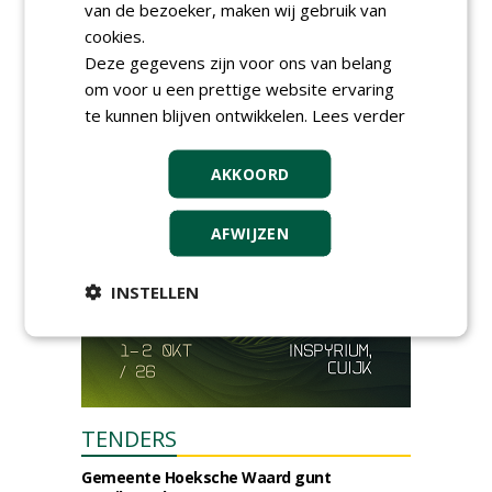
van de bezoeker, maken wij gebruik van
donderdag 27 augustus 2026
cookies.
GaLaBau 2026: internationale
ontmoetingsplek voor
Deze gegevens zijn voor ons van belang
stedelijk groen
om voor u een prettige website ervaring
dinsdag 15 september 2026
t/m vrijdag 18 september 2026
te kunnen blijven ontwikkelen.
Lees verder
AKKOORD
AFWIJZEN
INSTELLEN
TENDERS
Gemeente Hoeksche Waard gunt