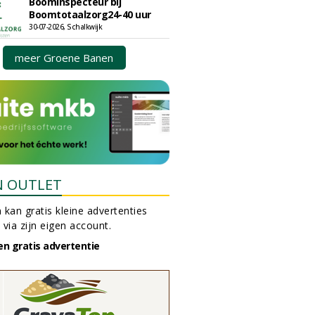
Boominspecteur bij
Boomtotaalzorg24-40 uur
30-07-2026, Schalkwijk
meer Groene Banen
N OUTLET
 kan gratis kleine advertenties
 via zijn eigen account.
en gratis advertentie