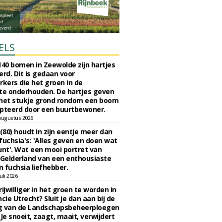
ELS
140 bomen in Zeewolde zijn hartjes
erd. Dit is gedaan voor
ers die het groen in de
e onderhouden. De hartjes geven
 het stukje grond rondom een boom
pteerd door een buurtbewoner.
augustus 2026
 (80) houdt in zijn eentje meer dan
fuchsia's: 'Alles geven en doen wat
unt'. Wat een mooi portret van
Gelderland van een enthousiaste
n fuchsia liefhebber.
uli 2026
ijwilliger in het groen te worden in
cie Utrecht? Sluit je dan aan bij de
g van de Landschapsbeheerploegen
 Je snoeit, zaagt, maait, verwijdert