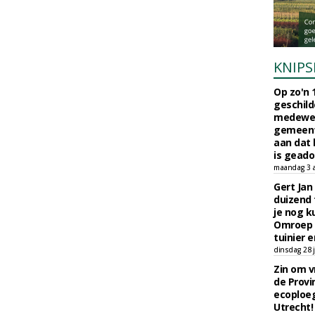
KNIPS
Op zo'n 
geschild
medewerk
gemeent
aan dat
is geado
maandag 3 
Gert Jan
duizend 
je nog k
Omroep 
tuinier e
dinsdag 28 j
Zin om vr
de Provin
ecoploe
Utrecht!