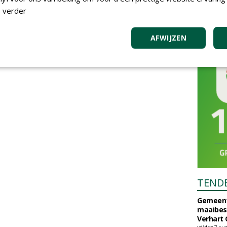
 verder
AFWIJZEN
TEND
Gemeent
maaibes
Verhart 