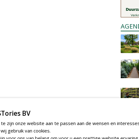
AGEN
Tories BV
 te zijn onze website aan te passen aan de wensen en interesse
ij gebruik van cookies.
jn voor ons van belang om voor u een prettige website ervaring 