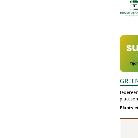
GREE
Iedereen
plaatsen
Plaats e