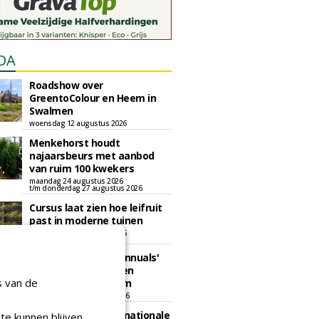
DA
Roadshow over
GreentoColour en Heem in
Swalmen
woensdag 12 augustus 2026
Menkehorst houdt
najaarsbeurs met aanbod
van ruim 100 kwekers
maandag 24 augustus 2026
t/m donderdag 27 augustus 2026
Cursus laat zien hoe leifruit
past in moderne tuinen
woensdag 26 augustus 2026
Vakdag 'All About Annuals'
zet eenjarige planten
s van de
centraal in Appeltern
donderdag 27 augustus 2026
GaLaBau 2026: internationale
te kunnen blijven