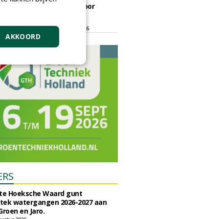
ontmoetingsplek voor
stedelijk groen
dinsdag 15 september 2026
t/m vrijdag 18 september 2026
AKKOORD
ERS
e Hoeksche Waard gunt
tek watergangen 2026-2027 aan
Groen en Jaro.