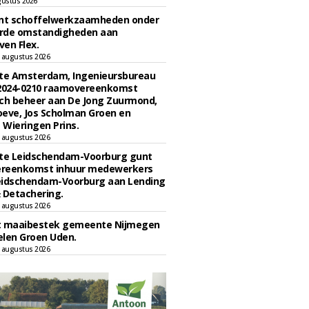
gustus 2026
unt schoffelwerkzaamheden onder
rde omstandigheden aan
en Flex.
 augustus 2026
e Amsterdam, Ingenieursbureau
 2024-0210 raamovereenkomst
ch beheer aan De Jong Zuurmond,
eve, Jos Scholman Groen en
Wieringen Prins.
 augustus 2026
e Leidschendam-Voorburg gunt
reenkomst inhuur medewerkers
eidschendam-Voorburg aan Lending
 Detachering.
 augustus 2026
t maaibestek gemeente Nijmegen
len Groen Uden.
 augustus 2026