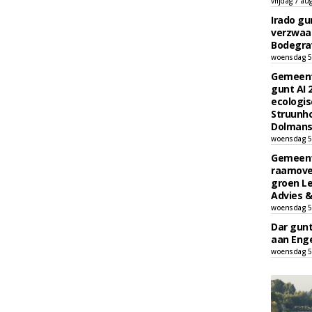
vrijdag 7 au
Irado g
verzwaa
Bodegrav
woensdag 5
Gemeent
gunt AI
ecologis
Struunho
Dolmans 
woensdag 5
Gemeent
raamove
groen L
Advies &
woensdag 5
Dar gun
aan Enge
woensdag 5