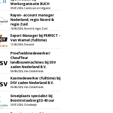
Werkorganisatie BUCH
09-07-2026, Castricum en Uitgeest
Rayon- account manager
Nederland; regio Noord &
regio Zuid
18-06-2026, Noord & regio Zuid
Export Manager bij PERFECT -
Van Wamel (fulltime)
12-06-2026, Dreumel
Proefveldmedewerker/
Chauffeur
landbouwmachines bij DSV
zaden Nederland B.V.
06-08-2026, Ven-Zelderheide
Kasmedewerker (fulltime) bij
DSV zaden Nederland B.V.
06-08-2026, Ven-Zelderheide
Groeiplaats specialist bij
Boomtotaalzorg32-40 uur
30-07-2026, Schalkwijk