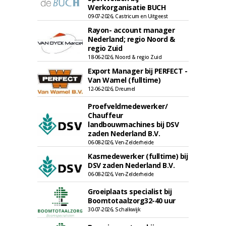
Werkorganisatie BUCH
09-07-2026, Castricum en Uitgeest
Rayon- account manager
Nederland; regio Noord &
regio Zuid
18-06-2026, Noord & regio Zuid
Export Manager bij PERFECT -
Van Wamel (fulltime)
12-06-2026, Dreumel
Proefveldmedewerker/
Chauffeur
landbouwmachines bij DSV
zaden Nederland B.V.
06-08-2026, Ven-Zelderheide
Kasmedewerker (fulltime) bij
DSV zaden Nederland B.V.
06-08-2026, Ven-Zelderheide
Groeiplaats specialist bij
Boomtotaalzorg32-40 uur
30-07-2026, Schalkwijk