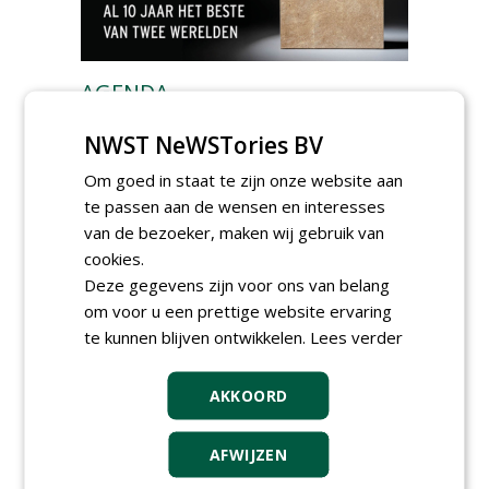
AGENDA
Roadshow over
NWST NeWSTories BV
GreentoColour en Heem in
Swalmen
Om goed in staat te zijn onze website aan
woensdag 12 augustus 2026
te passen aan de wensen en interesses
Menkehorst houdt
van de bezoeker, maken wij gebruik van
najaarsbeurs met aanbod
cookies.
van ruim 100 kwekers
maandag 24 augustus 2026
Deze gegevens zijn voor ons van belang
t/m donderdag 27 augustus 2026
om voor u een prettige website ervaring
Cursus laat zien hoe leifruit
te kunnen blijven ontwikkelen.
Lees verder
past in moderne tuinen
woensdag 26 augustus 2026
Vakdag 'All About Annuals'
AKKOORD
zet eenjarige planten
centraal in Appeltern
AFWIJZEN
donderdag 27 augustus 2026
GaLaBau 2026: internationale