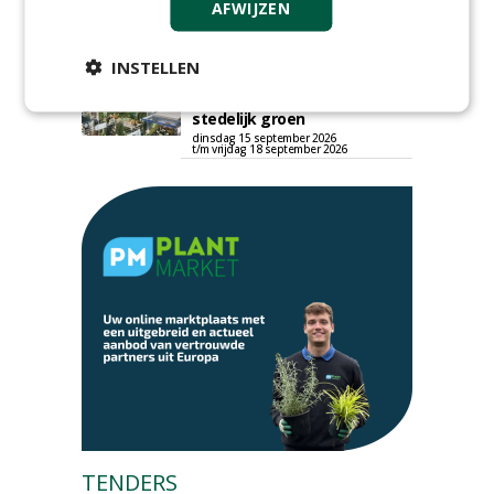
AFWIJZEN
zet eenjarige planten
centraal in Appeltern
donderdag 27 augustus 2026
INSTELLEN
GaLaBau 2026: internationale
ontmoetingsplek voor
stedelijk groen
dinsdag 15 september 2026
t/m vrijdag 18 september 2026
TENDERS