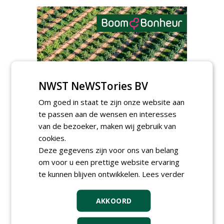
AGENDA
NWST NeWSTories BV
Roadshow over
Om goed in staat te zijn onze website aan
GreentoColour en Heem in
te passen aan de wensen en interesses
Swalmen
van de bezoeker, maken wij gebruik van
woensdag 12 augustus 2026
cookies.
Menkehorst houdt
najaarsbeurs met aanbod
Deze gegevens zijn voor ons van belang
van ruim 100 kwekers
om voor u een prettige website ervaring
maandag 24 augustus 2026
t/m donderdag 27 augustus 2026
te kunnen blijven ontwikkelen.
Lees verder
Cursus laat zien hoe leifruit
past in moderne tuinen
AKKOORD
woensdag 26 augustus 2026
Vakdag 'All About Annuals'