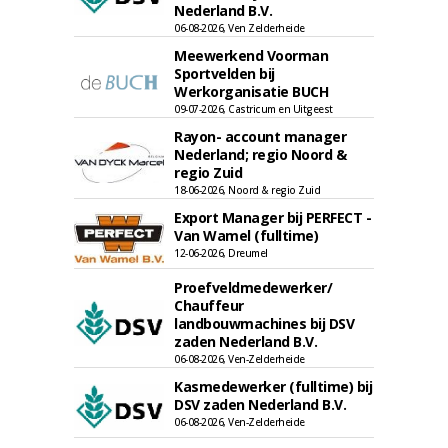
Nederland B.V.
06-08-2026, Ven Zelderheide
Meewerkend Voorman
Sportvelden bij
Werkorganisatie BUCH
09-07-2026, Castricum en Uitgeest
Rayon- account manager
Nederland; regio Noord &
regio Zuid
18-06-2026, Noord & regio Zuid
Export Manager bij PERFECT -
Van Wamel (fulltime)
12-06-2026, Dreumel
Proefveldmedewerker/
Chauffeur
landbouwmachines bij DSV
zaden Nederland B.V.
06-08-2026, Ven-Zelderheide
Kasmedewerker (fulltime) bij
DSV zaden Nederland B.V.
06-08-2026, Ven-Zelderheide