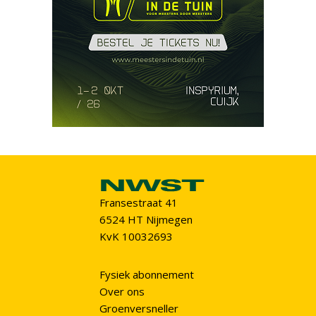
Fransestraat 41
6524 HT Nijmegen
KvK 10032693
Fysiek abonnement
Over ons
Groenversneller