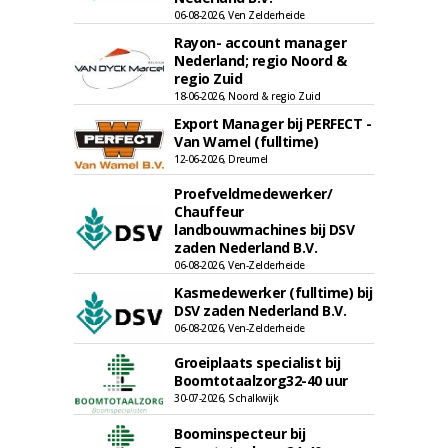
06-08-2026, Ven Zelderheide
Rayon- account manager
Nederland; regio Noord &
regio Zuid
18-06-2026, Noord & regio Zuid
Export Manager bij PERFECT -
Van Wamel (fulltime)
12-06-2026, Dreumel
Proefveldmedewerker/
Chauffeur
landbouwmachines bij DSV
zaden Nederland B.V.
06-08-2026, Ven-Zelderheide
Kasmedewerker (fulltime) bij
DSV zaden Nederland B.V.
06-08-2026, Ven-Zelderheide
Groeiplaats specialist bij
Boomtotaalzorg32-40 uur
30-07-2026, Schalkwijk
Boominspecteur bij