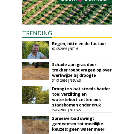
TRENDING
Regen, hitte en de factuur
02-08-2026 | ARTIKEL
Schade aan gras door
trekker roept vragen op over
werkwijze bij droogte
31-07-2026 | NIEUWS
Droogte slaat steeds harder
toe: verzilting en
watertekort zetten ook
stadsbomen onder druk
22-07-2026 | NIEUWS
Sproeiverbod dwingt
gemeenten tot moeilijke
keuzes: geen water meer