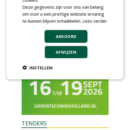
centraal in Appeltern
Deze gegevens zijn voor ons van belang
donderdag 27 augustus 2026
om voor u een prettige website ervaring
GaLaBau 2026: internationale
te kunnen blijven ontwikkelen.
Lees verder
ontmoetingsplek voor
stedelijk groen
dinsdag 15 september 2026
t/m vrijdag 18 september 2026
AKKOORD
AFWIJZEN
INSTELLEN
TENDERS