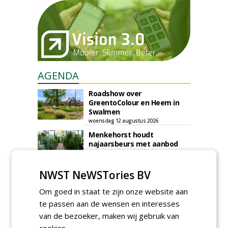
AGENDA
Roadshow over
GreentoColour en Heem in
Swalmen
woensdag 12 augustus 2026
Menkehorst houdt
najaarsbeurs met aanbod
van ruim 100 kwekers
maandag 24 augustus 2026
t/m donderdag 27 augustus 2026
NWST NeWSTories BV
Cursus laat zien hoe leifruit
past in moderne tuinen
Om goed in staat te zijn onze website aan
woensdag 26 augustus 2026
te passen aan de wensen en interesses
van de bezoeker, maken wij gebruik van
Vakdag 'All About Annuals'
zet eenjarige planten
cookies.