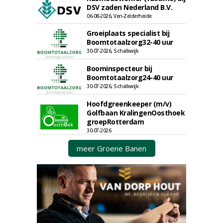
DSV zaden Nederland B.V.
06-08-2026, Ven-Zelderheide
Groeiplaats specialist bij
Boomtotaalzorg32-40 uur
30-07-2026, Schalkwijk
Boominspecteur bij
Boomtotaalzorg24-40 uur
30-07-2026, Schalkwijk
Hoofdgreenkeeper (m/v)
Golfbaan KralingenOosthoek
groepRotterdam
30-07-2026
meer Groene Banen