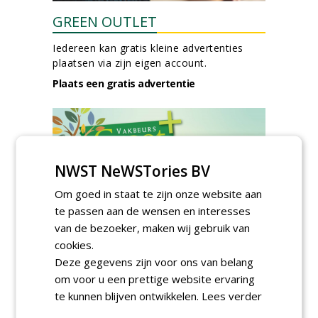
GREEN OUTLET
Iedereen kan gratis kleine advertenties
plaatsen via zijn eigen account.
Plaats een gratis advertentie
NWST NeWSTories BV
Om goed in staat te zijn onze website aan
te passen aan de wensen en interesses
AGENDA
van de bezoeker, maken wij gebruik van
Roadshow over
cookies.
GreentoColour en Heem in
Deze gegevens zijn voor ons van belang
Swalmen
woensdag 12 augustus 2026
om voor u een prettige website ervaring
te kunnen blijven ontwikkelen.
Lees verder
Menkehorst houdt
najaarsbeurs met aanbod