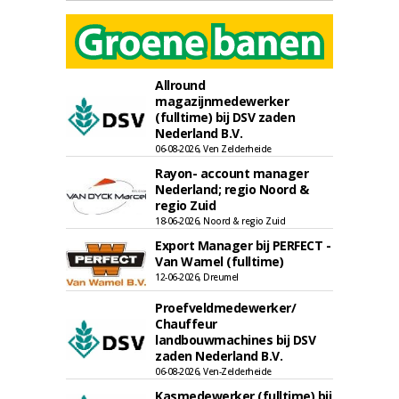
Allround
magazijnmedewerker
(fulltime) bij DSV zaden
Nederland B.V.
06-08-2026, Ven Zelderheide
Rayon- account manager
Nederland; regio Noord &
regio Zuid
18-06-2026, Noord & regio Zuid
Export Manager bij PERFECT -
Van Wamel (fulltime)
12-06-2026, Dreumel
Proefveldmedewerker/
Chauffeur
landbouwmachines bij DSV
zaden Nederland B.V.
06-08-2026, Ven-Zelderheide
Kasmedewerker (fulltime) bij