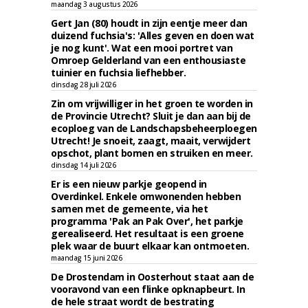
maandag 3 augustus 2026
Gert Jan (80) houdt in zijn eentje meer dan
duizend fuchsia's: 'Alles geven en doen wat
je nog kunt'. Wat een mooi portret van
Omroep Gelderland van een enthousiaste
tuinier en fuchsia liefhebber.
dinsdag 28 juli 2026
Zin om vrijwilliger in het groen te worden in
de Provincie Utrecht? Sluit je dan aan bij de
ecoploeg van de Landschapsbeheerploegen
Utrecht! Je snoeit, zaagt, maait, verwijdert
opschot, plant bomen en struiken en meer.
dinsdag 14 juli 2026
Er is een nieuw parkje geopend in
Overdinkel. Enkele omwonenden hebben
samen met de gemeente, via het
programma 'Pak an Pak Over', het parkje
gerealiseerd. Het resultaat is een groene
plek waar de buurt elkaar kan ontmoeten.
maandag 15 juni 2026
De Drostendam in Oosterhout staat aan de
vooravond van een flinke opknapbeurt. In
de hele straat wordt de bestrating