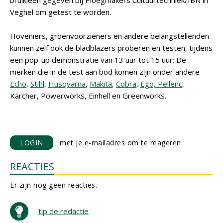
bruikleen gegeven bij Ploegmakers Cultuurtechniek/IBN in
Veghel om getest te worden.
Hoveniers, groenvoorzieners en andere belangstellenden
kunnen zelf ook de bladblazers proberen en testen, tijdens
een pop-up demonstratie van 13 uur tot 15 uur; De
merken die in de test aan bod komen zijn onder andere
Echo
,
Stihl
,
Husqvarna
,
Makita
,
Cobra
,
Ego, Pellenc
,
Kärcher, Powerworks, Einhell en Greenworks.
LOGIN
met je e-mailadres om te reageren.
REACTIES
Er zijn nog geen reacties.
tip de redactie