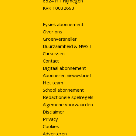
6524 HT Nijmegen
KvK 10032693
Fysiek abonnement
Over ons
Groenversneller
Duurzaamheid & NWST
Cursussen
Contact
Digitaal abonnement
Abonneren nieuwsbrief
Het team
School abonnement
Redactionele spelregels
Algemene voorwaarden
Disclaimer
Privacy
Cookies
Adverteren