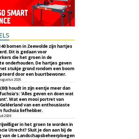
ELS
140 bomen in Zeewolde zijn hartjes
erd. Dit is gedaan voor
ers die het groen in de
e onderhouden. De hartjes geven
 het stukje grond rondom een boom
pteerd door een buurtbewoner.
augustus 2026
 (80) houdt in zijn eentje meer dan
fuchsia's: 'Alles geven en doen wat
unt'. Wat een mooi portret van
Gelderland van een enthousiaste
n fuchsia liefhebber.
uli 2026
ijwilliger in het groen te worden in
cie Utrecht? Sluit je dan aan bij de
g van de Landschapsbeheerploegen