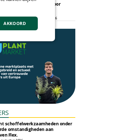
ontmoetingsplek voor
stedelijk groen
dinsdag 15 september 2026
t/m vrijdag 18 september 2026
AKKOORD
ERS
unt schoffelwerkzaamheden onder
rde omstandigheden aan
en Flex.