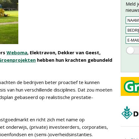
Meld j
nieuws
ers
Weboma
, Elektravon, Dekker van Geest,
Groenprojekten
hebben hun krachten gebundeld
achten de bedrijven beter proactief te kunnen
is van hun verschillende disciplines. Dat zou moeten
splan gebaseerd op realistische prestatie-
vastgoedmarkt en richt zich met name op
t onderwijs, (private) investeerders, corporaties,
sioenfondsen en (semi-)overheidsinstanties.