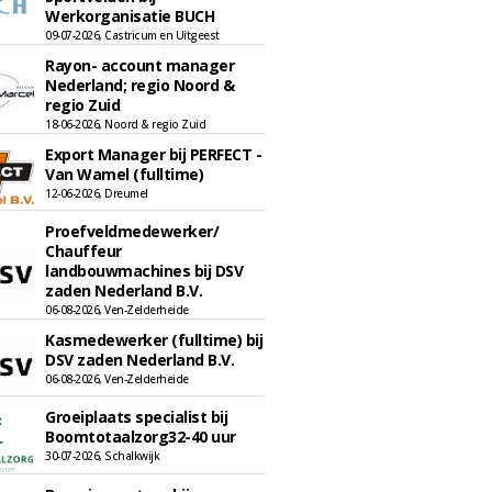
Werkorganisatie BUCH
09-07-2026, Castricum en Uitgeest
Rayon- account manager
Nederland; regio Noord &
regio Zuid
18-06-2026, Noord & regio Zuid
Export Manager bij PERFECT -
Van Wamel (fulltime)
12-06-2026, Dreumel
Proefveldmedewerker/
Chauffeur
landbouwmachines bij DSV
zaden Nederland B.V.
06-08-2026, Ven-Zelderheide
Kasmedewerker (fulltime) bij
DSV zaden Nederland B.V.
06-08-2026, Ven-Zelderheide
Groeiplaats specialist bij
Boomtotaalzorg32-40 uur
30-07-2026, Schalkwijk