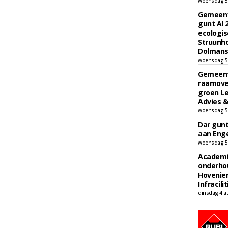
woensdag 5
Gemeent
gunt AI
ecologis
Struunho
Dolmans 
woensdag 5
Gemeent
raamove
groen L
Advies &
woensdag 5
Dar gun
aan Enge
woensdag 5
Academi
onderho
Hovenie
Infracilit
dinsdag 4 a