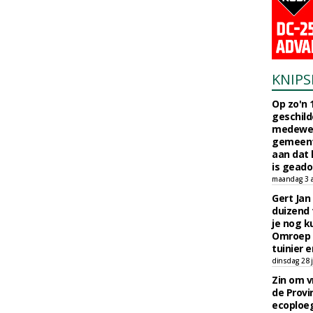
KNIPS
Op zo'n 
geschild
medewerk
gemeent
aan dat
is geado
maandag 3 
Gert Jan
duizend 
je nog k
Omroep 
tuinier e
dinsdag 28 j
Zin om vr
de Provin
ecoploe