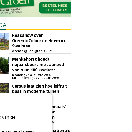
DA
Roadshow over
GreentoColour en Heem in
Swalmen
woensdag 12 augustus 2026
Menkehorst houdt
najaarsbeurs met aanbod
van ruim 100 kwekers
maandag 24 augustus 2026
t/m donderdag 27 augustus 2026
Cursus laat zien hoe leifruit
past in moderne tuinen
woensdag 26 augustus 2026
Vakdag 'All About Annuals'
zet eenjarige planten
s van de
centraal in Appeltern
donderdag 27 augustus 2026
GaLaBau 2026: internationale
te kunnen blijven