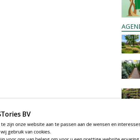
AGEN
Tories BV
 te zijn onze website aan te passen aan de wensen en interesse
ij gebruik van cookies.
jn voor ons van belang om voor u een prettige website ervaring 