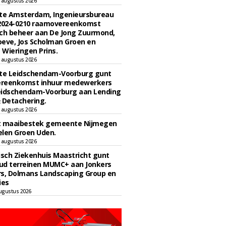
 augustus 2026
e Amsterdam, Ingenieursbureau
 2024-0210 raamovereenkomst
ch beheer aan De Jong Zuurmond,
eve, Jos Scholman Groen en
Wieringen Prins.
 augustus 2026
e Leidschendam-Voorburg gunt
reenkomst inhuur medewerkers
eidschendam-Voorburg aan Lending
 Detachering.
 augustus 2026
t maaibestek gemeente Nijmegen
len Groen Uden.
 augustus 2026
sch Ziekenhuis Maastricht gunt
ud terreinen MUMC+ aan Jonkers
rs, Dolmans Landscaping Group en
ies
ugustus 2026