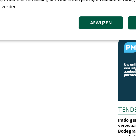
 verder
AFWIJZEN
TEND
Irado g
verzwaa
Bodegrav