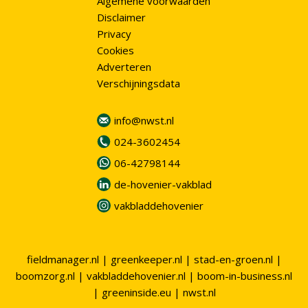
Algemene voorwaarden
Disclaimer
Privacy
Cookies
Adverteren
Verschijningsdata
info@nwst.nl
024-3602454
06-42798144
de-hovenier-vakblad
vakbladdehovenier
fieldmanager.nl
|
greenkeeper.nl
|
stad-en-groen.nl
|
boomzorg.nl
|
vakbladdehovenier.nl
|
boom-in-business.nl
|
greeninside.eu
|
nwst.nl