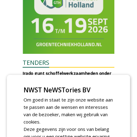
TENDERS
Irado gunt schoffelwerkzaamheden onder
verzwaarde omstandigheden aan
Bodegraven Flex.
NWST NeWSTories BV
woensdag 5 augustus 2026
Gemeente Amsterdam, Ingenieursbureau
Om goed in staat te zijn onze website aan
gunt AI 2024-0210 raamovereenkomst
te passen aan de wensen en interesses
ecologisch beheer aan De Jong Zuurmond,
van de bezoeker, maken wij gebruik van
Struunhoeve, Jos Scholman Groen en
Dolmans Wieringen Prins.
cookies.
woensdag 5 augustus 2026
Deze gegevens zijn voor ons van belang
Gemeente Leidschendam-Voorburg gunt
om voor u een prettige website ervaring