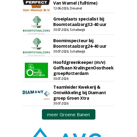
Van Wamel (fulltime)
12-06-2026, Dreumel
Groeiplaats specialist bij
Boomtotaalzorg32-40 uur
30-07-2026, Schalkwijk
Boominspecteur bij
Boomtotaalzorg24-40 uur
30-07-2026, Schalkwijk
Hoofdgreenkeeper (m/v)
Golfbaan KralingenOosthoek
groepRotterdam
30-07-2026
Teamleider Kwekerij &
Ontwikkeling bij Diamant
groep Groen Xtra
30-07-2026
meer Groene Banen