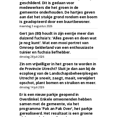
geschilderd. Dit is gedaan voor
medewerkers die het groen in de
gemeente onderhouden. De hartjes geven
aan dat het stukje grond rondom een boom
is geadopteerd door een buurtbewoner.
maandag 3 augustus 2026
Gert Jan (80) houdt in zijn eentje meer dan
duizend fuchsia's: 'Alles geven en doen wat
je nog kunt'. Wat een mooi portret van
Omroep Gelderland van een enthousiaste
tuinier en fuchsia liefhebber.
dinsdag 28 juli 2026
Zin om vrijwilliger in het groen te worden in
de Provincie Utrecht? Sluit je dan aan bij de
ecoploeg van de Landschapsbeheerploegen
Utrecht! Je snoeit, zaagt, maait, verwijdert
opschot, plant bomen en struiken en meer.
dinsdag 14 juli 2026
Er is een nieuw parkje geopend in
Overdinkel. Enkele omwonenden hebben
samen met de gemeente, via het
programma 'Pak an Pak Over', het parkje
gerealiseerd. Het resultaat is een groene