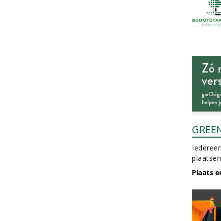
GREE
Iedereen
plaatsen
Plaats e