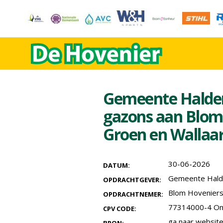
Gemeente Halde
gazons aan Blom
Groen en Wallaar
30-06-2026
DATUM:
Gemeente Hald
OPDRACHTGEVER:
Blom Hovenier
OPDRACHTNEMER:
77314000-4 Ond
CPV CODE:
ga naar websit