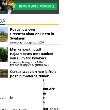
DA
Roadshow over
GreentoColour en Heem in
Swalmen
woensdag 12 augustus 2026
Menkehorst houdt
najaarsbeurs met aanbod
van ruim 100 kwekers
maandag 24 augustus 2026
t/m donderdag 27 augustus 2026
Cursus laat zien hoe leifruit
past in moderne tuinen
woensdag 26 augustus 2026
Vakdag 'All About Annuals'
zet eenjarige planten
s van de
centraal in Appeltern
donderdag 27 augustus 2026
GaLaBau 2026: internationale
te kunnen blijven