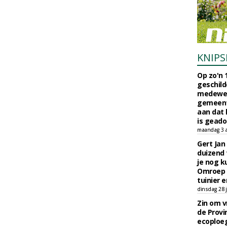
KNIPS
Op zo'n 
geschild
medewerk
gemeent
aan dat
is geado
maandag 3 
Gert Jan
duizend 
je nog k
Omroep 
tuinier e
dinsdag 28 j
Zin om vr
de Provin
ecoploe