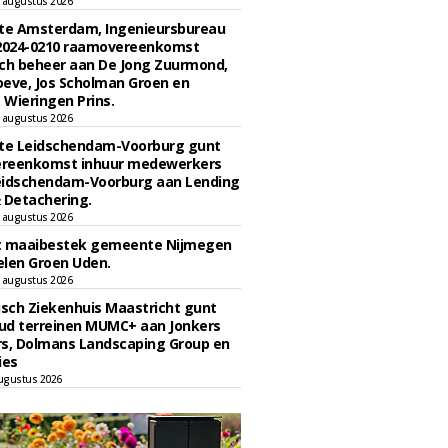
 augustus 2026
e Amsterdam, Ingenieursbureau
 2024-0210 raamovereenkomst
ch beheer aan De Jong Zuurmond,
eve, Jos Scholman Groen en
Wieringen Prins.
 augustus 2026
e Leidschendam-Voorburg gunt
reenkomst inhuur medewerkers
eidschendam-Voorburg aan Lending
 Detachering.
 augustus 2026
t maaibestek gemeente Nijmegen
len Groen Uden.
 augustus 2026
sch Ziekenhuis Maastricht gunt
ud terreinen MUMC+ aan Jonkers
rs, Dolmans Landscaping Group en
ies
ugustus 2026