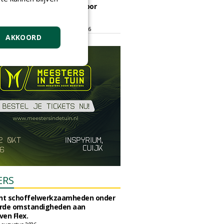
ontmoetingsplek voor
stedelijk groen
dinsdag 15 september 2026
t/m vrijdag 18 september 2026
AKKOORD
ERS
unt schoffelwerkzaamheden onder
rde omstandigheden aan
en Flex.