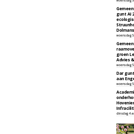
woensdag 5
Gemeent
gunt AI
ecologis
Struunho
Dolmans 
woensdag 5
Gemeent
raamove
groen L
Advies &
woensdag 5
Dar gun
aan Enge
woensdag 5
Academi
onderho
Hovenie
Infracilit
dinsdag 4 a