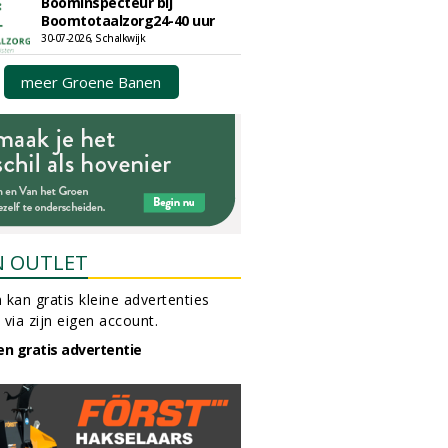
Boominspecteur bij
Boomtotaalzorg24-40 uur
30-07-2026, Schalkwijk
meer Groene Banen
N OUTLET
 kan gratis kleine advertenties
 via zijn eigen account.
en gratis advertentie