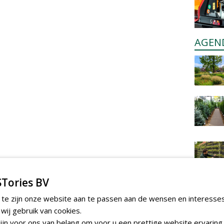
AGEN
Tories BV
 te zijn onze website aan te passen aan de wensen en interesse
ij gebruik van cookies.
jn voor ons van belang om voor u een prettige website ervaring 