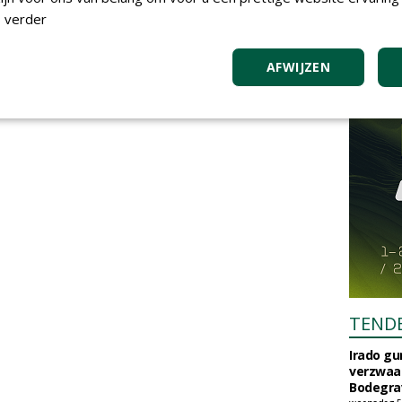
 verder
AFWIJZEN
TEND
Irado g
verzwaa
Bodegrav