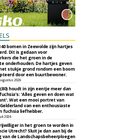
ELS
140 bomen in Zeewolde zijn hartjes
erd. Dit is gedaan voor
ers die het groen in de
e onderhouden. De hartjes geven
 het stukje grond rondom een boom
pteerd door een buurtbewoner.
augustus 2026
 (80) houdt in zijn eentje meer dan
fuchsia's: 'Alles geven en doen wat
unt'. Wat een mooi portret van
Gelderland van een enthousiaste
n fuchsia liefhebber.
uli 2026
ijwilliger in het groen te worden in
cie Utrecht? Sluit je dan aan bij de
g van de Landschapsbeheerploegen