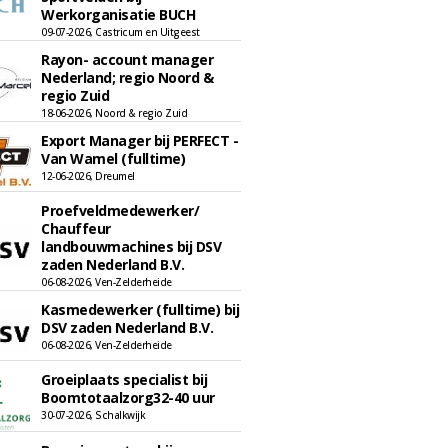
Werkorganisatie BUCH
09-07-2026, Castricum en Uitgeest
Rayon- account manager
Nederland; regio Noord &
regio Zuid
18-06-2026, Noord & regio Zuid
Export Manager bij PERFECT -
Van Wamel (fulltime)
12-06-2026, Dreumel
Proefveldmedewerker/
Chauffeur
landbouwmachines bij DSV
zaden Nederland B.V.
06-08-2026, Ven-Zelderheide
Kasmedewerker (fulltime) bij
DSV zaden Nederland B.V.
06-08-2026, Ven-Zelderheide
Groeiplaats specialist bij
Boomtotaalzorg32-40 uur
30-07-2026, Schalkwijk