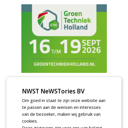
TENDERS
NWST NeWSTories BV
Gemeente Hoeksche Waard gunt
maaibestek watergangen 2026-2027 aan
Om goed in staat te zijn onze website aan
Verhart Groen en Jaro.
te passen aan de wensen en interesses
vrijdag 7 augustus 2026
van de bezoeker, maken wij gebruik van
Irado gunt schoffelwerkzaamheden onder
verzwaarde omstandigheden aan
cookies.
Bodegraven Flex.
Deze gegevens zijn voor ons van belang