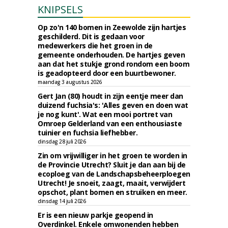
KNIPSELS
Op zo'n 140 bomen in Zeewolde zijn hartjes
geschilderd. Dit is gedaan voor
medewerkers die het groen in de
gemeente onderhouden. De hartjes geven
aan dat het stukje grond rondom een boom
is geadopteerd door een buurtbewoner.
maandag 3 augustus 2026
Gert Jan (80) houdt in zijn eentje meer dan
duizend fuchsia's: 'Alles geven en doen wat
je nog kunt'. Wat een mooi portret van
Omroep Gelderland van een enthousiaste
tuinier en fuchsia liefhebber.
dinsdag 28 juli 2026
Zin om vrijwilliger in het groen te worden in
de Provincie Utrecht? Sluit je dan aan bij de
ecoploeg van de Landschapsbeheerploegen
Utrecht! Je snoeit, zaagt, maait, verwijdert
opschot, plant bomen en struiken en meer.
dinsdag 14 juli 2026
Er is een nieuw parkje geopend in
Overdinkel. Enkele omwonenden hebben