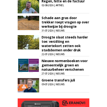
Regen, hitte en de factuur
02-08-2026 | ARTIKEL
Schade aan gras door
trekker roept vragen op over
werkwijze bij droogte
31-07-2026 | NIEUWS
Droogte slaat steeds harder
toe: verzilting en
watertekort zetten ook
stadsbomen onder druk
22-07-2026 | NIEUWS
Nieuwe normenboeken voor
gemeentelijk groen en
natuurbeheer verschenen
27-07-2026 | NIEUWS
Groene transfers juli
09-07-2026 | NIEUWS