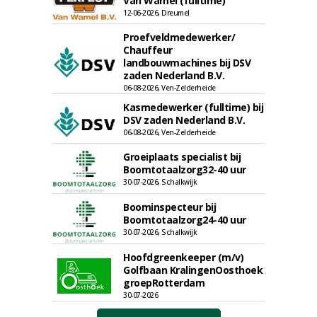
Van Wamel (fulltime)
12-06-2026, Dreumel
Proefveldmedewerker/
Chauffeur
landbouwmachines bij DSV
zaden Nederland B.V.
06-08-2026, Ven-Zelderheide
Kasmedewerker (fulltime) bij
DSV zaden Nederland B.V.
06-08-2026, Ven-Zelderheide
Groeiplaats specialist bij
Boomtotaalzorg32-40 uur
30-07-2026, Schalkwijk
Boominspecteur bij
Boomtotaalzorg24-40 uur
30-07-2026, Schalkwijk
Hoofdgreenkeeper (m/v)
Golfbaan KralingenOosthoek
groepRotterdam
30-07-2026