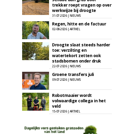
trekker roept vragen op over
werkwijze bij droogte
31-07-2026 | NIEUWS
Regen, hitte en de factuur
02-08-2026 | ARTIKEL
Droogte slaat steeds harder
toe: verzilting en
watertekort zetten ook
stadsbomen onder druk
22-07-2026 | NIEUWS
Groene transfers juli
09-07-2026 | NIEUWS
Robotmaaier wordt
volwaardige collega in het
veld
15-07-2026 | ARTIKEL