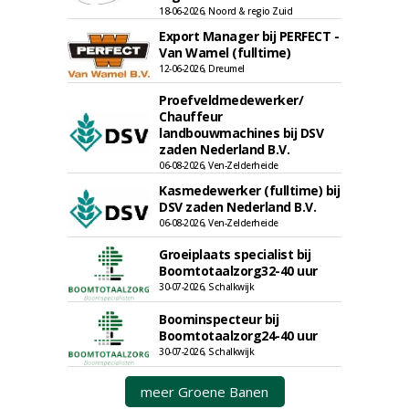
18-06-2026, Noord & regio Zuid
Export Manager bij PERFECT -
Van Wamel (fulltime)
12-06-2026, Dreumel
Proefveldmedewerker/
Chauffeur
landbouwmachines bij DSV
zaden Nederland B.V.
06-08-2026, Ven-Zelderheide
Kasmedewerker (fulltime) bij
DSV zaden Nederland B.V.
06-08-2026, Ven-Zelderheide
Groeiplaats specialist bij
Boomtotaalzorg32-40 uur
30-07-2026, Schalkwijk
Boominspecteur bij
Boomtotaalzorg24-40 uur
30-07-2026, Schalkwijk
meer Groene Banen