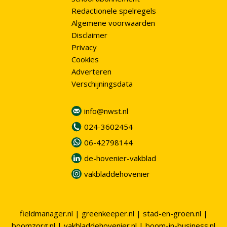
Redactionele spelregels
Algemene voorwaarden
Disclaimer
Privacy
Cookies
Adverteren
Verschijningsdata
info@nwst.nl
024-3602454
06-42798144
de-hovenier-vakblad
vakbladdehovenier
fieldmanager.nl
|
greenkeeper.nl
|
stad-en-groen.nl
|
boomzorg.nl
|
vakbladdehovenier.nl
|
boom-in-business.nl