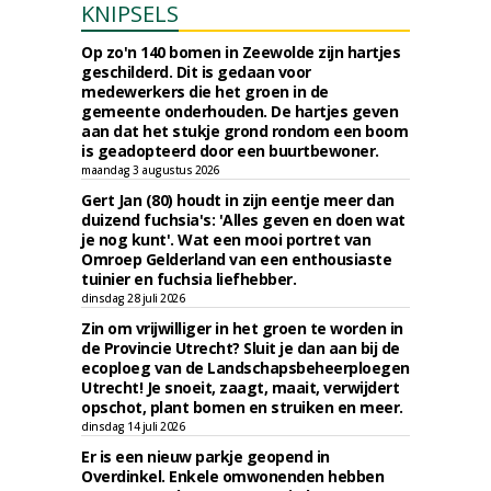
KNIPSELS
Op zo'n 140 bomen in Zeewolde zijn hartjes
geschilderd. Dit is gedaan voor
medewerkers die het groen in de
gemeente onderhouden. De hartjes geven
aan dat het stukje grond rondom een boom
is geadopteerd door een buurtbewoner.
maandag 3 augustus 2026
Gert Jan (80) houdt in zijn eentje meer dan
duizend fuchsia's: 'Alles geven en doen wat
je nog kunt'. Wat een mooi portret van
Omroep Gelderland van een enthousiaste
tuinier en fuchsia liefhebber.
dinsdag 28 juli 2026
Zin om vrijwilliger in het groen te worden in
de Provincie Utrecht? Sluit je dan aan bij de
ecoploeg van de Landschapsbeheerploegen
Utrecht! Je snoeit, zaagt, maait, verwijdert
opschot, plant bomen en struiken en meer.
dinsdag 14 juli 2026
Er is een nieuw parkje geopend in
Overdinkel. Enkele omwonenden hebben