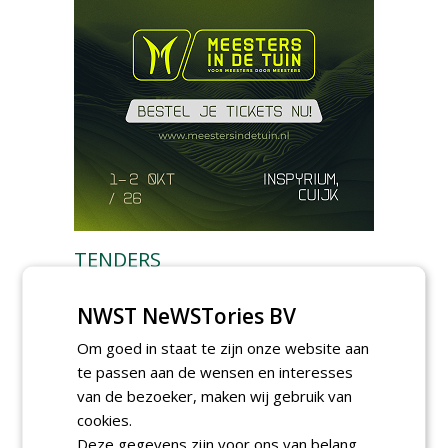
TENDERS
Irado gunt schoffelwerkzaamheden onder
NWST NeWSTories BV
verzwaarde omstandigheden aan
Bodegraven Flex.
Om goed in staat te zijn onze website aan
woensdag 5 augustus 2026
te passen aan de wensen en interesses
Gemeente Amsterdam, Ingenieursbureau
gunt AI 2024-0210 raamovereenkomst
van de bezoeker, maken wij gebruik van
ecologisch beheer aan De Jong Zuurmond,
cookies.
Struunhoeve, Jos Scholman Groen en
Deze gegevens zijn voor ons van belang
Dolmans Wieringen Prins.