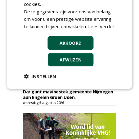
cookies.
verzwaarde omstandigheden aan
Bodegraven Flex.
Deze gegevens zijn voor ons van belang
woensdag 5 augustus 2026
om voor u een prettige website ervaring
Gemeente Amsterdam, Ingenieursbureau
te kunnen blijven ontwikkelen.
Lees verder
gunt AI 2024-0210 raamovereenkomst
ecologisch beheer aan De Jong Zuurmond,
Struunhoeve, Jos Scholman Groen en
AKKOORD
Dolmans Wieringen Prins.
woensdag 5 augustus 2026
AFWIJZEN
Gemeente Leidschendam-Voorburg gunt
raamovereenkomst inhuur medewerkers
groen Leidschendam-Voorburg aan Lending
INSTELLEN
Advies & Detachering.
woensdag 5 augustus 2026
Dar gunt maaibestek gemeente Nijmegen
aan Engelen Groen Uden.
woensdag 5 augustus 2026