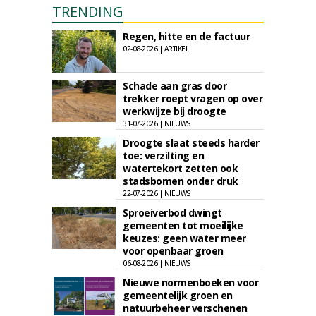
TRENDING
Regen, hitte en de factuur
02-08-2026 | ARTIKEL
Schade aan gras door
trekker roept vragen op over
werkwijze bij droogte
31-07-2026 | NIEUWS
Droogte slaat steeds harder
toe: verzilting en
watertekort zetten ook
stadsbomen onder druk
22-07-2026 | NIEUWS
Sproeiverbod dwingt
gemeenten tot moeilijke
keuzes: geen water meer
voor openbaar groen
06-08-2026 | NIEUWS
Nieuwe normenboeken voor
gemeentelijk groen en
natuurbeheer verschenen