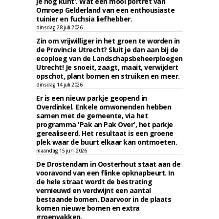
je nog kunt'. Wat een mooi portret van
Omroep Gelderland van een enthousiaste
tuinier en fuchsia liefhebber.
dinsdag 28 juli 2026
Zin om vrijwilliger in het groen te worden in
de Provincie Utrecht? Sluit je dan aan bij de
ecoploeg van de Landschapsbeheerploegen
Utrecht! Je snoeit, zaagt, maait, verwijdert
opschot, plant bomen en struiken en meer.
dinsdag 14 juli 2026
Er is een nieuw parkje geopend in
Overdinkel. Enkele omwonenden hebben
samen met de gemeente, via het
programma 'Pak an Pak Over', het parkje
gerealiseerd. Het resultaat is een groene
plek waar de buurt elkaar kan ontmoeten.
maandag 15 juni 2026
De Drostendam in Oosterhout staat aan de
vooravond van een flinke opknapbeurt. In
de hele straat wordt de bestrating
vernieuwd en verdwijnt een aantal
bestaande bomen. Daarvoor in de plaats
komen nieuwe bomen en extra
groenvakken.