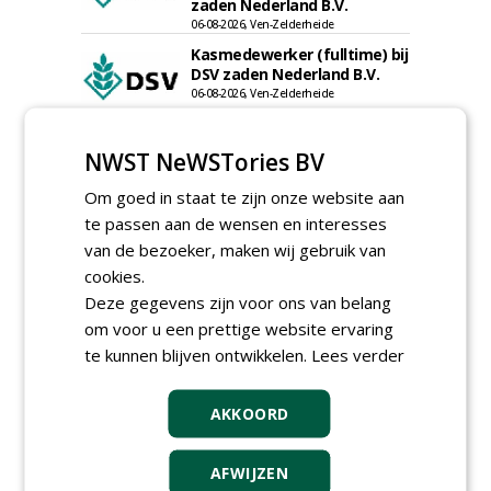
zaden Nederland B.V.
06-08-2026, Ven-Zelderheide
Kasmedewerker (fulltime) bij
DSV zaden Nederland B.V.
06-08-2026, Ven-Zelderheide
Groeiplaats specialist bij
Boomtotaalzorg32-40 uur
NWST NeWSTories BV
30-07-2026, Schalkwijk
Om goed in staat te zijn onze website aan
Boominspecteur bij
te passen aan de wensen en interesses
Boomtotaalzorg24-40 uur
van de bezoeker, maken wij gebruik van
30-07-2026, Schalkwijk
cookies.
Hoofdgreenkeeper (m/v)
Deze gegevens zijn voor ons van belang
Golfbaan KralingenOosthoek
groepRotterdam
om voor u een prettige website ervaring
30-07-2026
te kunnen blijven ontwikkelen.
Lees verder
meer Groene Banen
AKKOORD
AFWIJZEN