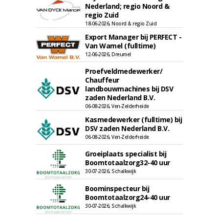
Nederland; regio Noord &
regio Zuid
18-06-2026, Noord & regio Zuid
Export Manager bij PERFECT -
Van Wamel (fulltime)
12-06-2026, Dreumel
Proefveldmedewerker/
Chauffeur
landbouwmachines bij DSV
zaden Nederland B.V.
06-08-2026, Ven-Zelderheide
Kasmedewerker (fulltime) bij
DSV zaden Nederland B.V.
06-08-2026, Ven-Zelderheide
Groeiplaats specialist bij
Boomtotaalzorg32-40 uur
30-07-2026, Schalkwijk
Boominspecteur bij
Boomtotaalzorg24-40 uur
30-07-2026, Schalkwijk