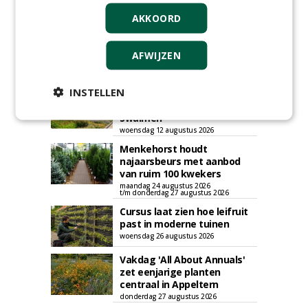
AKKOORD
AFWIJZEN
AGENDA
INSTELLEN
Roadshow over
GreentoColour en Heem in
Swalmen
woensdag 12 augustus 2026
Menkehorst houdt
najaarsbeurs met aanbod
van ruim 100 kwekers
maandag 24 augustus 2026
t/m donderdag 27 augustus 2026
Cursus laat zien hoe leifruit
past in moderne tuinen
woensdag 26 augustus 2026
Vakdag 'All About Annuals'
zet eenjarige planten
centraal in Appeltern
donderdag 27 augustus 2026