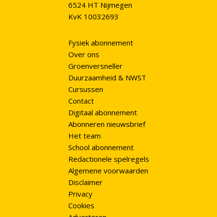
6524 HT Nijmegen
KvK 10032693
Fysiek abonnement
Over ons
Groenversneller
Duurzaamheid & NWST
Cursussen
Contact
Digitaal abonnement
Abonneren nieuwsbrief
Het team
School abonnement
Redactionele spelregels
Algemene voorwaarden
Disclaimer
Privacy
Cookies