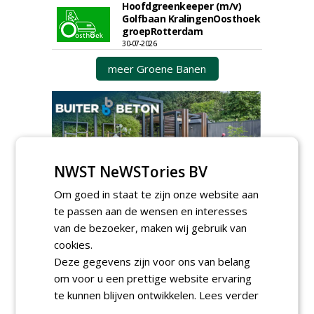
Hoofdgreenkeeper (m/v)
Golfbaan KralingenOosthoek
groepRotterdam
30-07-2026
meer Groene Banen
NWST NeWSTories BV
GREEN OUTLET
Om goed in staat te zijn onze website aan
te passen aan de wensen en interesses
Iedereen kan gratis kleine advertenties
van de bezoeker, maken wij gebruik van
plaatsen via zijn eigen account.
cookies.
Plaats een gratis advertentie
Deze gegevens zijn voor ons van belang
om voor u een prettige website ervaring
te kunnen blijven ontwikkelen.
Lees verder