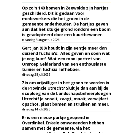
Op zo'n 140 bomen in Zeewolde zijn hartjes
geschilderd. Dit is gedaan voor
medewerkers die het groen in de
gemeente onderhouden. De hartjes geven
aan dat het stukje grond rondom een boom
is geadopteerd door een buurtbewoner.
maandag 3 augustus 2026
Gert Jan (80) houdt in zijn eentje meer dan
duizend fuchsia's: 'Alles geven en doen wat
je nog kunt'. Wat een mooi portret van
Omroep Gelderland van een enthousiaste
tuinier en fuchsia liefhebber.
dinsdag 28 juli 2026
Zin om vrijwilliger in het groen te worden in
de Provincie Utrecht? Sluit je dan aan bij de
ecoploeg van de Landschapsbeheerploegen
Utrecht! Je snoeit, zaagt, maait, verwijdert
opschot, plant bomen en struiken en meer.
dinsdag 14 juli 2026
Er is een nieuw parkje geopend in
Overdinkel. Enkele omwonenden hebben
samen met de gemeente, via het